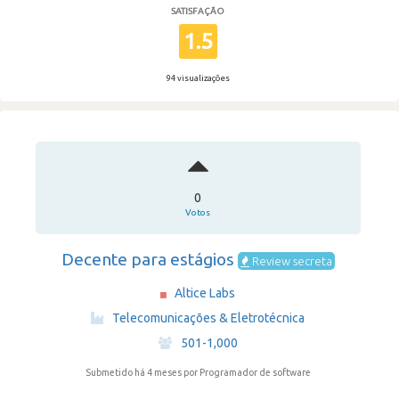
SATISFAÇÃO
1.5
94 visualizações
0
Votos
Decente para estágios
Review secreta
Altice Labs
·
Telecomunicações & Eletrotécnica
·
501-1,000
Submetido há 4 meses
por Programador de software