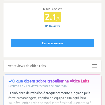
pen
Company
2.1
/5
86 Reviews
Escrever review
Ver reviews da Altice Labs
Toggle
navigat
O que dizem sobre trabalhar na Altice Labs
Resumo de 21 reviews recentes de emprego
O ambiente de trabalho é frequentemente elogiado pela
forte camaradagem, espírito de equipa e um equilíbrio
saudável entre a vida pessoal e profissional. A empresa é