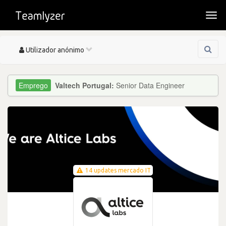
Togg
navi
Toggle
Utilizador anónimo
navigation
Valtech Portugal:
Senior Data Engineer
14 updates mercado IT