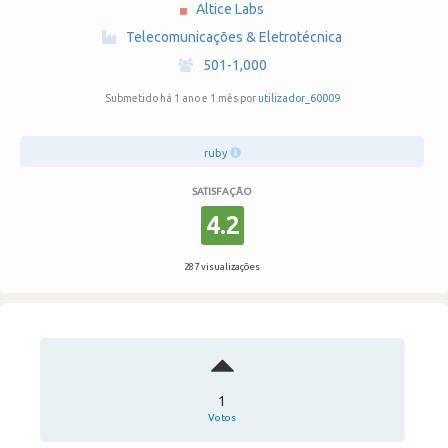
Altice Labs
·
Telecomunicações & Eletrotécnica
·
501-1,000
Submetido há 1 ano e 1 mês por
utilizador_60009
ruby
SATISFAÇÃO
4.2
287 visualizações
1
Votos