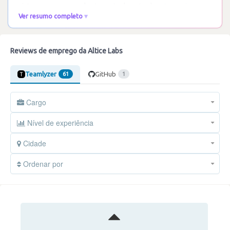
vista como uma excelente porta de entrada
…
Ler mais
Ver resumo completo
Reviews de emprego da Altice Labs
Teamlyzer
GitHub
61
1
Cargo
Nível de experiência
Cidade
Ordenar por