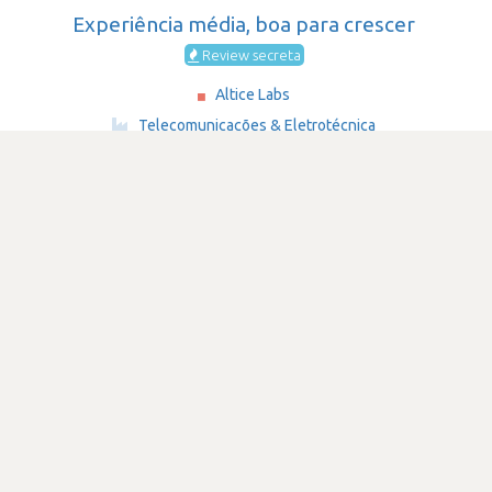
Experiência média, boa para crescer
Review secreta
Altice Labs
·
Telecomunicações & Eletrotécnica
·
501-1,000
Submetido há 1 ano e 2 meses
por Programador de software
python
SATISFAÇÃO
2.1
272 visualizações