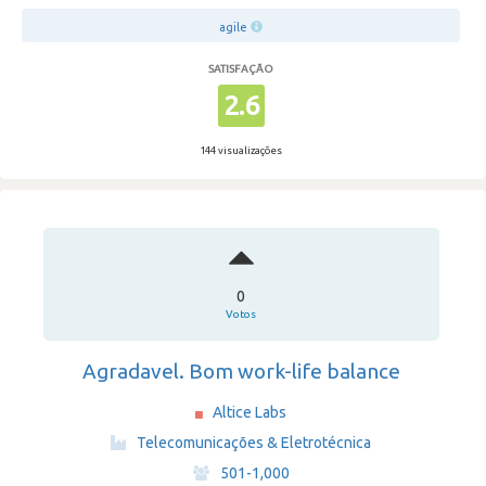
agile
SATISFAÇÃO
2.6
144 visualizações
0
Votos
Agradavel. Bom work-life balance
Altice Labs
·
Telecomunicações & Eletrotécnica
·
501-1,000