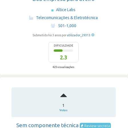
Altice Labs
·
Telecomunicações & Eletrotécnica
·
501-1,000
Submetido há 3 anos por
utilizador_29313
DIFICULDADE
2.3
423 visualizações
1
Votos
Sem componente técnica
Review secreta