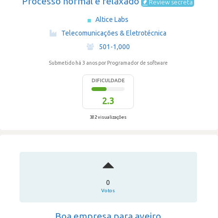
Processo normal e relaxado
Review secreta
Altice Labs
·
Telecomunicações & Eletrotécnica
·
501-1,000
Submetido há 3 anos
por Programador de software
DIFICULDADE
2.3
382 visualizações
0
Votos
Boa empresa para aveiro