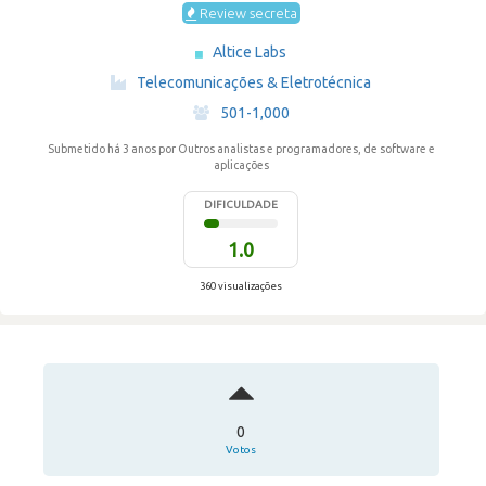
Review secreta
Altice Labs
·
Telecomunicações & Eletrotécnica
·
501-1,000
Submetido há 3 anos
por Outros analistas e programadores, de software e
aplicações
DIFICULDADE
1.0
360 visualizações
0
Votos