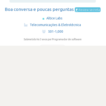
Boa conversa e poucas perguntas
Review secreta
Altice Labs
·
Telecomunicações & Eletrotécnica
·
501-1,000
Submetido há 3 anos
por Programador de software
DIFICULDADE
1.0
369 visualizações
0
Votos