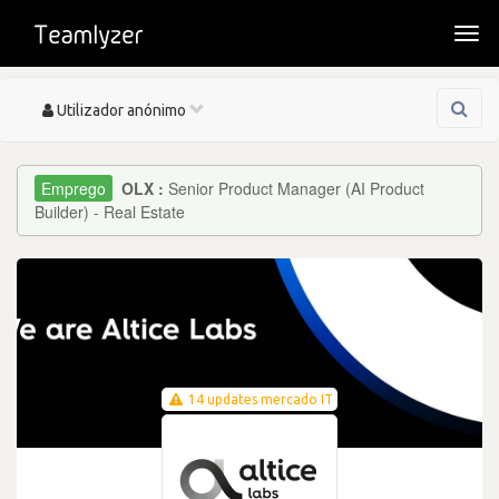
Togg
navi
Toggle
Utilizador anónimo
navigation
OLX :
Senior Product Manager (AI Product
Builder) - Real Estate
14 updates mercado IT