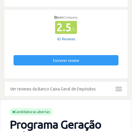
pen
Company
2.5
/5
45 Reviews
Escrever review
Ver reviews da Banco Caixa Geral de Depósitos
Toggle
navigat
Candidaturas abertas
Programa Geração