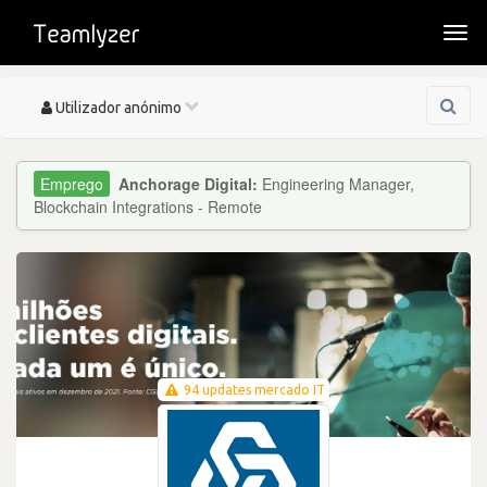
Togg
navi
Toggle
Utilizador anónimo
navigation
Anchorage Digital:
Engineering Manager,
Blockchain Integrations - Remote
94 updates mercado IT