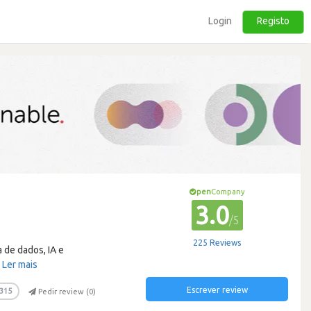
Login
Registo
pen
Company
3.0
/5
225 Reviews
 de dados, IA e
…
Ler mais
Escrever review
315
Pedir review (
0
)