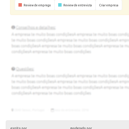
Review de emprego
Review de entrevista
Criar empresa
escrito por
moderado por