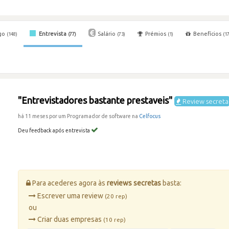
go
Entrevista
Salário
Prémios
Benefícios
(148)
(77)
(73)
(1)
(17
"Entrevistadores bastante prestaveis"
Review secreta
há 11 meses por um Programador de software na
Celfocus
Deu feedback após entrevista
Para acederes agora às
reviews secretas
basta:
Escrever uma review
(20 rep)
ou
Criar duas empresas
(10 rep)