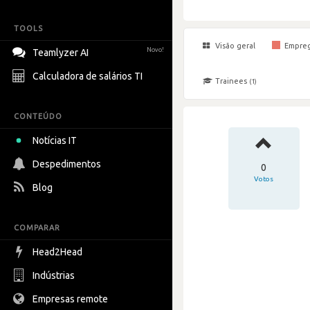
TOOLS
Visão geral
Empre
Novo!
Teamlyzer AI
Calculadora de salários TI
Trainees
(1)
CONTEÚDO
Notícias IT
Despedimentos
0
Votos
Blog
COMPARAR
Head2Head
Indústrias
Empresas remote