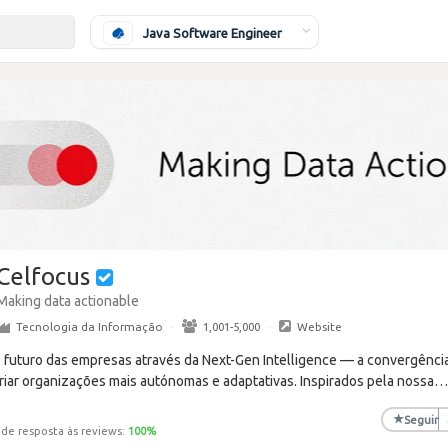
Java Software Engineer
Celfocus
Making data actionable
Tecnologia da Informação
·
1,001-5,000
·
Website
o futuro das empresas através da Next-Gen Intelligence — a convergência
riar organizações mais autónomas e adaptativas. Inspirados pela nossa
★
Seguir
 de resposta às reviews:
100
%