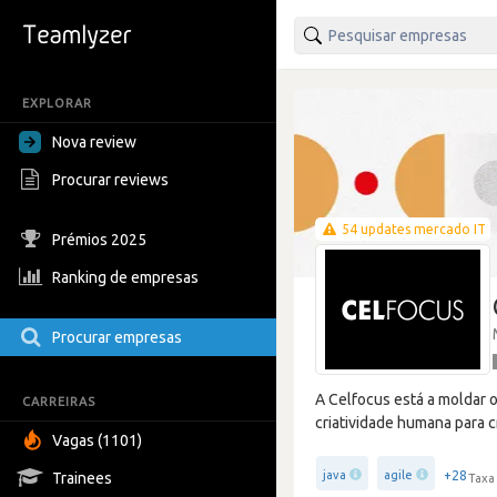
EXPLORAR
Nova review
Procurar reviews
54 updates mercado IT
Prémios 2025
Ranking de empresas
Procurar empresas
A Celfocus está a moldar 
CARREIRAS
criatividade humana para c
Vagas (1101)
+28
java
agile
Trainees
Taxa