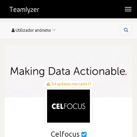
Togg
navi
Toggle
Utilizador anónimo
navigation
54 updates mercado IT
Celfocus