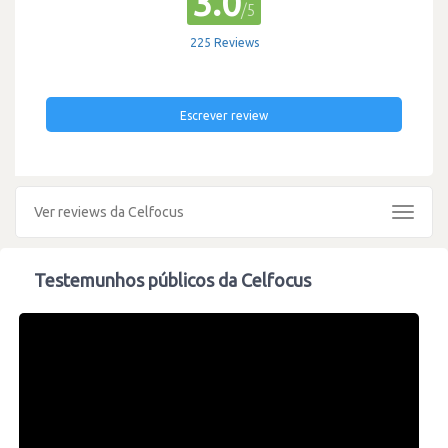
3.0
/5
225 Reviews
Escrever review
Ver reviews da Celfocus
Toggle
navigat
Testemunhos públicos da Celfocus