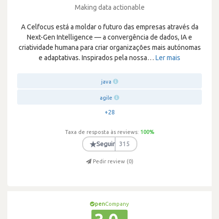
Making data actionable
A Celfocus está a moldar o futuro das empresas através da
Next-Gen Intelligence — a convergência de dados, IA e
criatividade humana para criar organizações mais autónomas
e adaptativas. Inspirados pela nossa
…
Ler mais
java
agile
+28
Taxa de resposta às reviews:
100
%
★
Seguir
315
Pedir review (
0
)
pen
Company