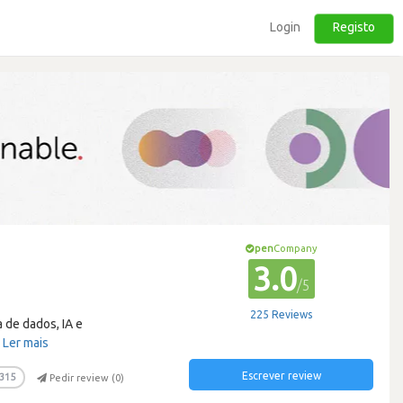
Login
Registo
pen
Company
3.0
/5
225 Reviews
 de dados, IA e
…
Ler mais
Escrever review
315
Pedir review (
0
)