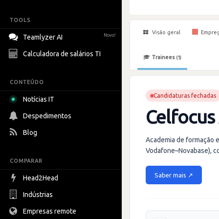
TOOLS
Visão geral
Empre
Novo!
Teamlyzer AI
Calculadora de salários TI
Trainees
(1)
CONTEÚDO
Candidaturas fechadas
Notícias IT
Celfocus
Despedimentos
Blog
Academia de formação e
Vodafone–Novabase), com
COMPARAR
Saber mais ↗
Head2Head
Indústrias
Empresas remote