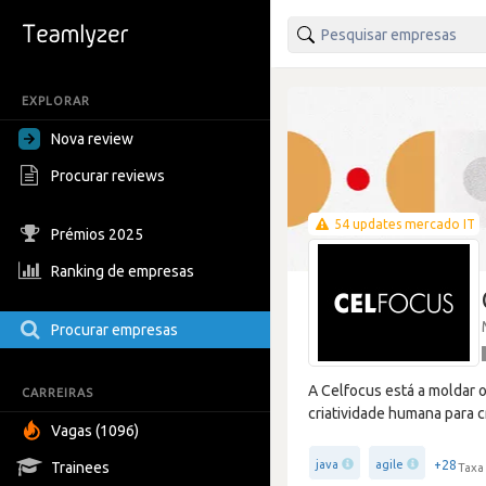
EXPLORAR
Nova review
Procurar reviews
54 updates mercado IT
Prémios 2025
Ranking de empresas
Procurar empresas
A Celfocus está a moldar 
CARREIRAS
criatividade humana para c
Vagas (1096)
+28
java
agile
Trainees
Taxa