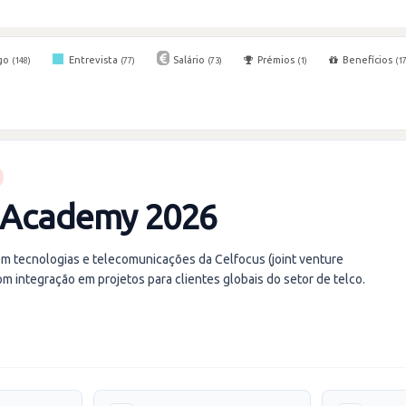
go
Entrevista
Salário
Prémios
Benefícios
(148)
(77)
(73)
(1)
(17
 Academy 2026
m tecnologias e telecomunicações da Celfocus (joint venture
 integração em projetos para clientes globais do setor de telco.