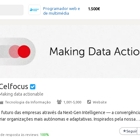
Programador web e
1.500€
de multimédia
Celfocus
Making data actionable
Tecnologia da Informação
·
1,001-5,000
·
Website
o futuro das empresas através da Next-Gen Intelligence — a convergência
riar organizações mais autónomas e adaptativas. Inspirados pela nossa
★
Seguir
 de resposta às reviews:
100
%