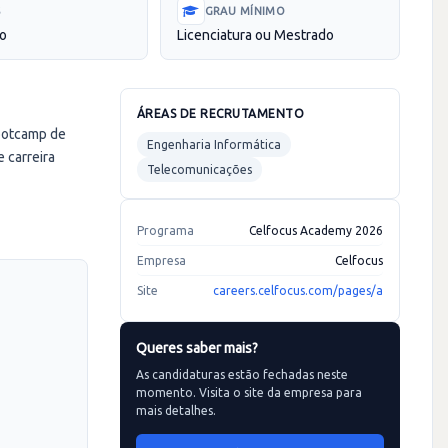
S
GRAU MÍNIMO
to
Licenciatura ou Mestrado
ÁREAS DE RECRUTAMENTO
bootcamp de
Engenharia Informática
 carreira
Telecomunicações
Programa
Celfocus Academy 2026
Empresa
Celfocus
Site
careers.celfocus.com/pages/a
Queres saber mais?
As candidaturas estão fechadas neste
momento. Visita o site da empresa para
mais detalhes.