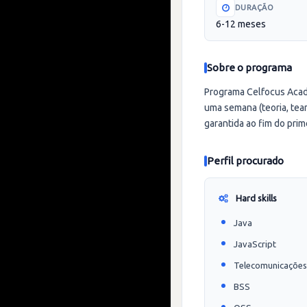
DURAÇÃO
6-12 meses
Sobre o programa
Programa Celfocus Acade
uma semana (teoria, team
garantida ao fim do prim
Perfil procurado
Hard skills
Java
JavaScript
Telecomunicações
BSS