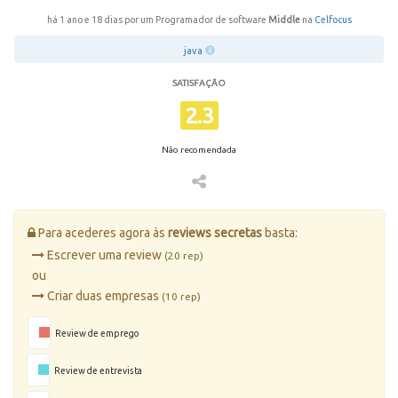
há 1 ano e 18 dias por um Programador de software
Middle
na
Celfocus
java
SATISFAÇÃO
2.3
Não recomendada
Para acederes agora às
reviews secretas
basta:
Escrever uma review
(20 rep)
ou
Criar duas empresas
(10 rep)
Review de emprego
Review de entrevista