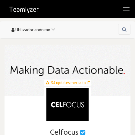
Togg
navi
Toggle
Utilizador anónimo
navigation
54 updates mercado IT
Celfocus