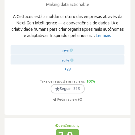
Making data actionable
A Celfocus está a moldar o futuro das empresas através da
Next-Gen Intelligence — a convergência de dados, IA e
criatividade humana para criar organizações mais autónomas
e adaptativas. Inspirados pela nossa
…
Ler mais
java
agile
+28
Taxa de resposta às reviews:
100
%
★
Seguir
315
Pedir review (
0
)
pen
Company