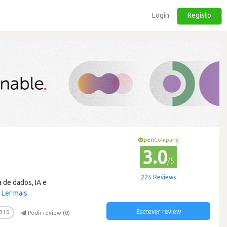
Login
Registo
pen
Company
3.0
/5
225 Reviews
 de dados, IA e
…
Ler mais
Escrever review
315
Pedir review (
0
)