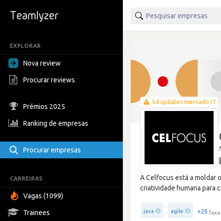
EXPLORAR
Nova review
Procurar reviews
54 updates mercado IT
Prémios 2025
Ranking de empresas
Procurar empresas
A Celfocus está a moldar 
CARREIRAS
criatividade humana para c
Vagas (1099)
+28
java
agile
Trainees
Taxa