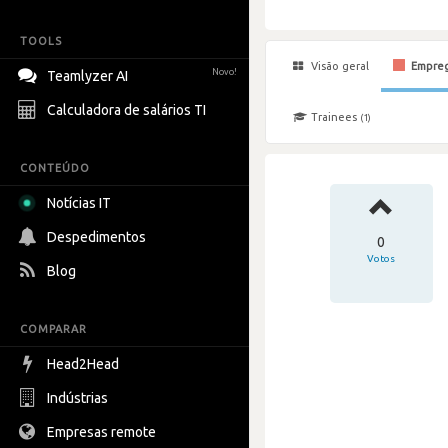
TOOLS
Visão geral
Empre
Novo!
Teamlyzer AI
Calculadora de salários TI
Trainees
(1)
CONTEÚDO
Notícias IT
Despedimentos
0
Votos
Blog
COMPARAR
Head2Head
Indústrias
Empresas remote