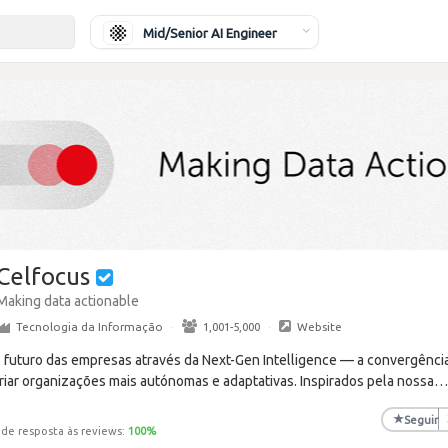
Mid/Senior AI Engineer
Celfocus
Making data actionable
Tecnologia da Informação
·
1,001-5,000
·
Website
o futuro das empresas através da Next-Gen Intelligence — a convergência
riar organizações mais autónomas e adaptativas. Inspirados pela nossa
★
Seguir
 de resposta às reviews:
100
%