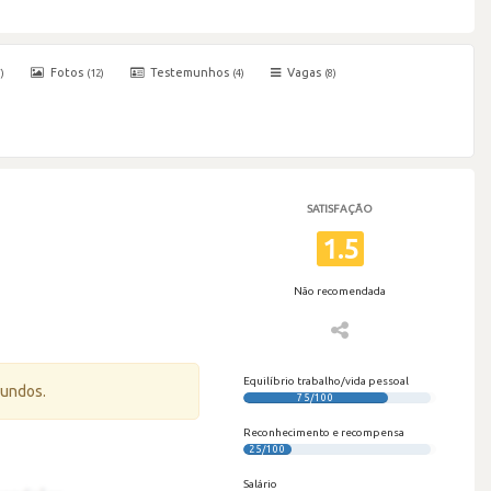
Fotos
Testemunhos
Vagas
)
(12)
(4)
(8)
SATISFAÇÃO
1.5
Não recomendada
Equilíbrio trabalho/vida pessoal
gundos.
75/100
Reconhecimento e recompensa
25/100
Salário