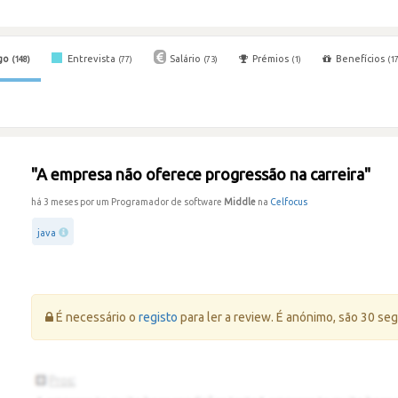
go
Entrevista
Salário
Prémios
Benefícios
(148)
(77)
(73)
(1)
(17
"A empresa não oferece progressão na carreira"
há 3 meses por um Programador de software
Middle
na
Celfocus
java
Erro:
É necessário o
registo
para ler a review. É anónimo, são 30 se