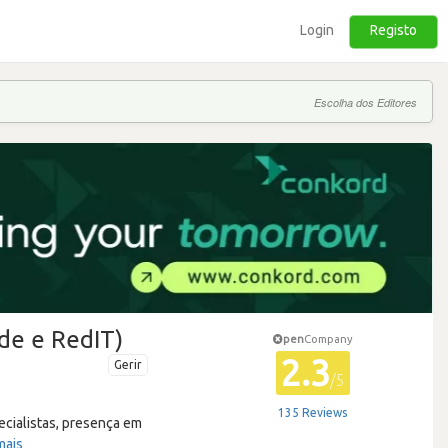
Login
Registo
Escolha dos Editores
de e RedIT)
pen
Company
2.3
Gerir
/5
135 Reviews
cialistas, presença em
mais