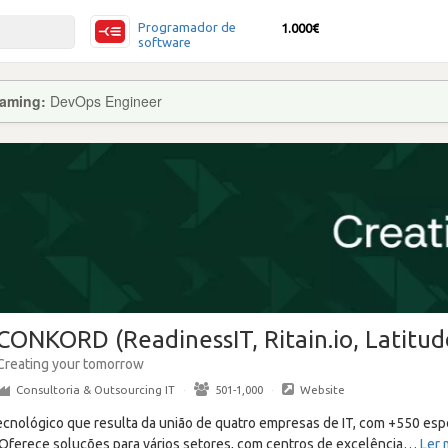
Programador de
1.000€
software
eaming:
DevOps Engineer
CONKORD (ReadinessIT, Ritain.io, Latitud
Creating your tomorrow
Consultoria & Outsourcing IT
·
501-1,000
·
Website
ológico que resulta da união de quatro empresas de IT, com +550 espe
 Oferece soluções para vários setores, com centros de excelência
…
Ler 