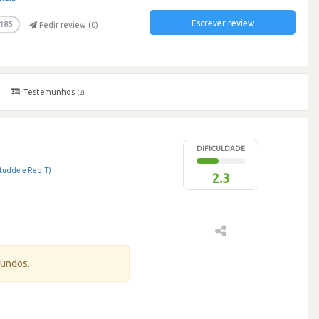
Escrever review
185
Pedir review (
0
)
Testemunhos
(2)
DIFICULDADE
itudde e RedIT)
2.3
gundos.