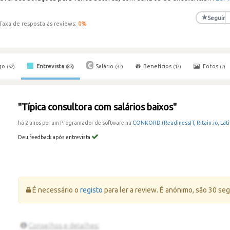
★
Seguir
Taxa de resposta às reviews:
0
%
go
Entrevista
Salário
Benefícios
Fotos
(52)
(83)
(32)
(17)
(2)
"Típica consultora com salários baixos"
há 2 anos por um Programador de software na
CONKORD (ReadinessIT, Ritain.io, Lat
Deu feedback após entrevista
Erro:
É necessário o
registo
para ler a review. É anónimo, são 30 se