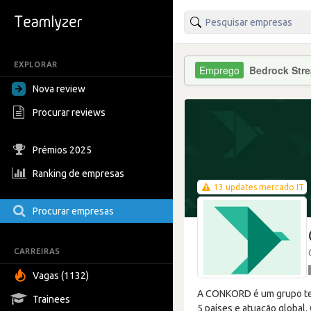
EXPLORAR
Bedrock Str
Nova review
Procurar reviews
Prémios 2025
Ranking de empresas
13 updates mercado IT
Procurar empresas
CARREIRAS
Vagas (1132)
A CONKORD é um grupo tecn
Trainees
5 países e atuação global.