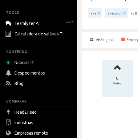
TOOLS
+38
java
javascript
Novo!
Teamlyzer AI
Calculadora de salários TI
Visão geral
Empre
CONTEÚDO
Notícias IT
Despedimentos
0
Blog
Votos
COMPARAR
Head2Head
Indústrias
Empresas remote