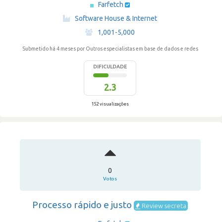
Farfetch
·
Software House & Internet
·
1,001-5,000
Submetido há 4 meses
por Outros especialistas em base de dados e redes
DIFICULDADE
2.3
152 visualizações
0
Votos
Processo rápido e justo
Review secreta