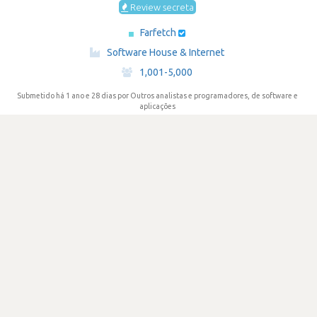
Review secreta
Farfetch
·
Software House & Internet
·
1,001-5,000
Submetido há 1 ano e 28 dias
por Outros analistas e programadores, de software e
aplicações
DIFICULDADE
2.3
233 visualizações
0
Votos