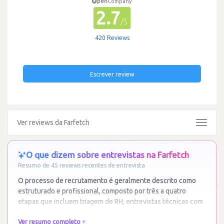
pen
Company
2.7
/5
420 Reviews
Escrever review
Ver reviews da Farfetch
Toggle
navigat
O que dizem sobre entrevistas na Farfetch
Resumo de 45 reviews recentes de entrevista
O processo de recrutamento é geralmente descrito como
estruturado e profissional, composto por três a quatro
etapas que incluem triagem de RH, entrevistas técnicas com
exercícios de live coding ou desafios de
…
Ler mais
Ver resumo completo