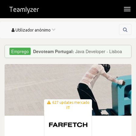
Togg
navi
Toggle
Utilizador anónimo
navigation
Devoteam Portugal:
Java Developer - Lisboa
627 updates mercado
IT