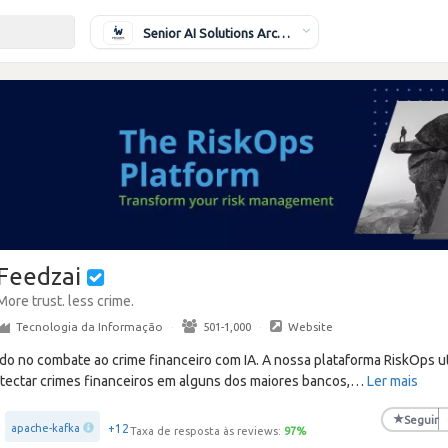
Senior AI Solutions Architect
Feedzai
More trust. less crime.
Tecnologia da Informação
·
501-1,000
·
Website
do no combate ao crime financeiro com IA. A nossa plataforma RiskOps ut
etectar crimes financeiros em alguns dos maiores bancos,
…
Ler mais
★
Seguir
+12
apache-kafka
Taxa de resposta às reviews:
97
%