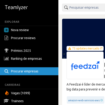
EXPLORAR
Nova review
Procurar reviews
75 updates mercado IT
Prémios 2025
Ranking de empresas
Procurar empresas
A Feedzai é líder de merca
CARREIRAS
big data para prevenir e d
Vagas (1099)
amazon-web-services-aws
Trainees