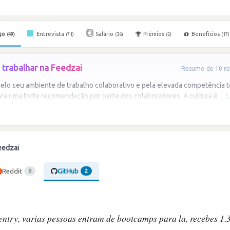
go
Entrevista
Salário
Prémios
Benefícios
(49)
(71)
(36)
(2)
(17)
trabalhar na Feedzai
Resumo de 10 re
elo seu ambiente de trabalho colaborativo e pela elevada competência t
ra uma forte recomendação por parte dos colaboradores. A cultura é
…
L
eedzai
Reddit
GitHub
8
2
entry, varias pessoas entram de bootcamps para la, recebes 1.