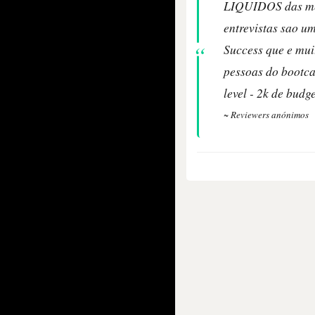
LIQUIDOS das melh
entrevistas sao u
Success que e mui
pessoas do bootca
level - 2k de bud
~ Reviewers anónimos