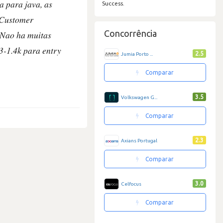
 para java, as
Success.
e Customer
Concorrência
(Nao ha muitas
3-1.4k para entry
2.5
Jumia Porto ...
Comparar
3.5
Volkswagen G...
Comparar
2.3
Axians Portugal
Comparar
3.0
Celfocus
Comparar