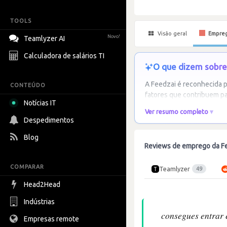
TOOLS
Visão geral
Empre
Novo!
Teamlyzer AI
Calculadora de salários TI
O que dizem sobre 
A Feedzai é reconhecida p
CONTEÚDO
fatores que contribuem pa
Notícias IT
Ver resumo completo
Despedimentos
Blog
Reviews de emprego da F
COMPARAR
Teamlyzer
49
Head2Head
Indústrias
consegues entrar 
Empresas remote