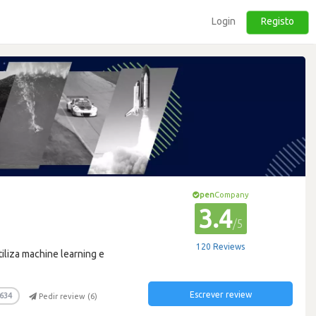
Login
Registo
pen
Company
3.4
/5
120 Reviews
iliza machine learning e
Escrever review
634
Pedir review (
6
)