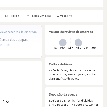
Fotos
Testemunhos
Vagas
(8)
(5)
(14)
Volume de reviews de emprego
views recentes de emprego
écnica das equipas,
er mais
Política de férias
22 férias/ano, dias extra, 12 saúde
mental, 4-day week agosto, +3 dias
via Benefits Allowance
Descrição da equipa
3-1.4k
Equipas de Engenharias divididas
entre Research, Produto e Customer