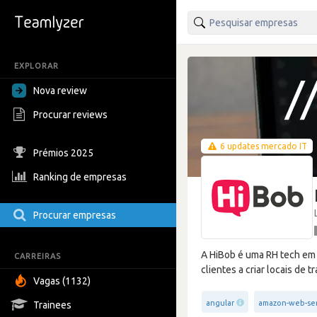
EXPLORAR
Nova review
Procurar reviews
6 updates mercado IT
Prémios 2025
Ranking de empresas
Procurar empresas
A HiBob é uma RH tech em 
CARREIRAS
clientes a criar locais de
Vagas (1132)
angular
amazon-web-ser
Trainees