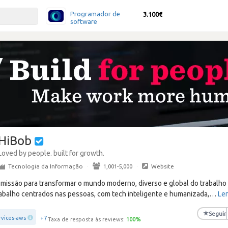
Programador de
3.100€
software
HiBob
Loved by people. built for growth.
Tecnologia da Informação
·
1,001-5,000
·
Website
missão para transformar o mundo moderno, diverso e global do trabalho 
 trabalho centrados nas pessoas, com tech inteligente e humanizada,
…
Ler
★
Seguir
+7
vices-aws
Taxa de resposta às reviews:
100
%