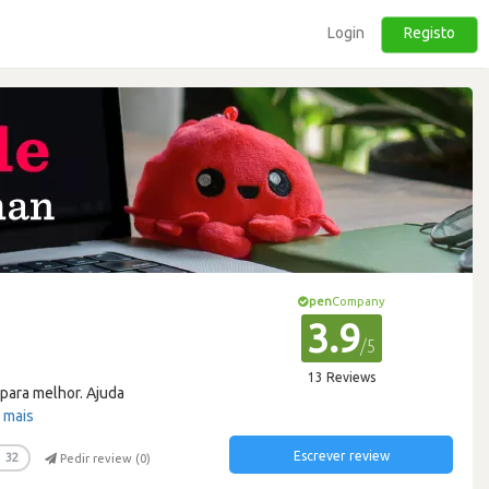
Login
Registo
pen
Company
3.9
/5
13 Reviews
para melhor. Ajuda
 mais
Escrever review
32
Pedir review (
0
)