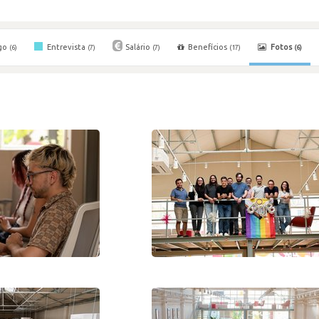
go
Entrevista
Salário
Benefícios
Fotos
(6)
(7)
(7)
(17)
(6)