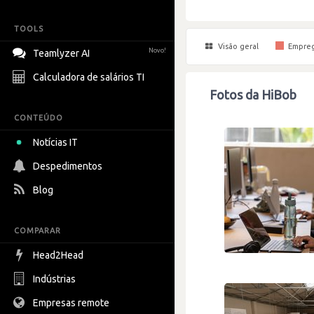
TOOLS
Visão geral
Empre
Novo!
Teamlyzer AI
Calculadora de salários TI
Fotos da HiBob
CONTEÚDO
Notícias IT
Despedimentos
Blog
COMPARAR
Head2Head
Indústrias
Empresas remote