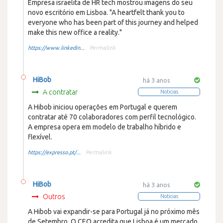
Empresa israelita de HR tech mostrou imagens do seu
novo escritório em Lisboa. "A heartfelt thank you to
everyone who has been part of this journey and helped
make this new office a reality."
https://www.linkedin...
Permalink
HiBob
há 3 anos
A contratar
Noticias
A Hibob iniciou operações em Portugal e querem
contratar até 70 colaboradores com perfil tecnológico.
A empresa opera em modelo de trabalho híbrido e
flexível.
https://expresso.pt/...
Permalink
HiBob
há 3 anos
Outros
Noticias
A Hibob vai expandir-se para Portugal já no próximo mês
de Setembro. O CEO acredita que Lisboa é um mercado