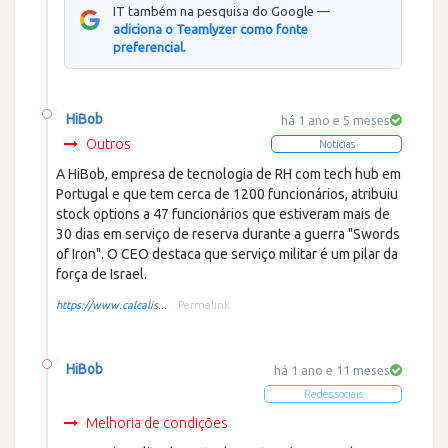
IT também na pesquisa do Google —
adiciona o Teamlyzer como fonte
preferencial.
HiBob
há 1 ano e 5 meses
Outros
Noticias
A HiBob, empresa de tecnologia de RH com tech hub em
Portugal e que tem cerca de 1200 funcionários, atribuiu
stock options a 47 funcionários que estiveram mais de
30 dias em serviço de reserva durante a guerra "Swords
of Iron". O CEO destaca que serviço militar é um pilar da
força de Israel.
https://www.calcalis...
Permalink
HiBob
há 1 ano e 11 meses
Redes sociais
Melhoria de condições