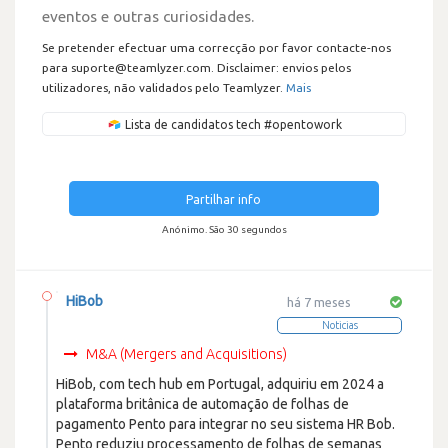
eventos e outras curiosidades.
Se pretender efectuar uma correcção por favor contacte-nos
para suporte@teamlyzer.com. Disclaimer: envios pelos
utilizadores, não validados pelo Teamlyzer.
Mais
Lista de candidatos tech #opentowork
Partilhar info
Anónimo. São 30 segundos
HiBob
há 7 meses
Noticias
M&A (Mergers and Acquisitions)
HiBob, com tech hub em Portugal, adquiriu em 2024 a
plataforma britânica de automação de folhas de
pagamento Pento para integrar no seu sistema HR Bob.
Pento reduziu processamento de folhas de semanas