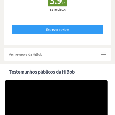
3.9
/5
13 Reviews
Escrever review
Ver reviews da HiBob
Toggle
navigat
Testemunhos públicos da HiBob