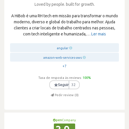
Loved by people. built for growth.
A HiBob é uma RH tech em missão para transformar o mundo
moderno, diverso e global do trabalho para melhor. Ajuda
clientes a criar locais de trabalho centrados nas pessoas,
com tech inteligente e humanizada,
…
Ler mais
angular
amazon-web-services-aws
+7
Taxa de resposta às reviews:
100
%
★
Seguir
32
Pedir review (
0
)
pen
Company