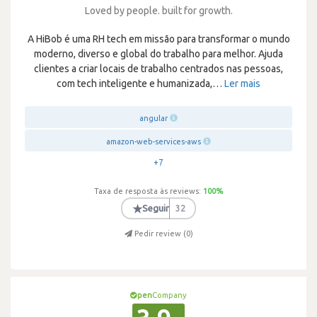
Loved by people. built for growth.
A HiBob é uma RH tech em missão para transformar o mundo
moderno, diverso e global do trabalho para melhor. Ajuda
clientes a criar locais de trabalho centrados nas pessoas,
com tech inteligente e humanizada,
…
Ler mais
angular
amazon-web-services-aws
+7
Taxa de resposta às reviews:
100
%
★
Seguir
32
Pedir review (
0
)
pen
Company