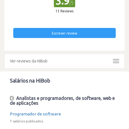
3.9
/5
13 Reviews
Escrever review
Ver reviews da HiBob
Toggle
navigat
Salários na HiBob
Analistas e programadores, de software, web e
de aplicações
Programador de software
7 salários publicados