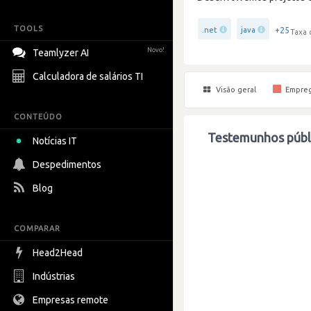
TOOLS
+25
.net
java
Taxa 
Novo!
Teamlyzer AI
Calculadora de salários TI
Visão geral
Empre
CONTEÚDO
Testemunhos públi
Notícias IT
Despedimentos
Blog
COMPARAR
Head2Head
Indústrias
Empresas remote