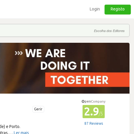
Login
Registo
Escolha dos Editores
pen
Company
2.9
Gerir
/5
87 Reviews
e) e Porto.
tras,
…
Ler mais