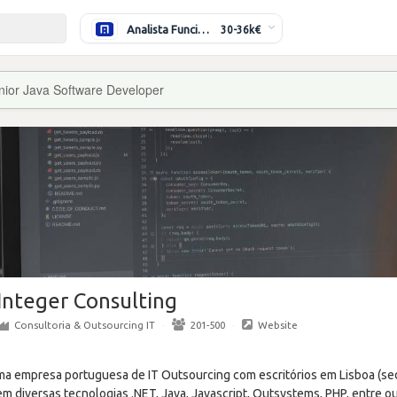
Analista Funcional (Híbrido)
30-36k€
nior Java Software Developer
Integer Consulting
Consultoria & Outsourcing IT
·
201-500
·
Website
a empresa portuguesa de IT Outsourcing com escritórios em Lisboa (sed
 diversas tecnologias .NET, Java, Javascript, Outsystems, PHP, entre ou