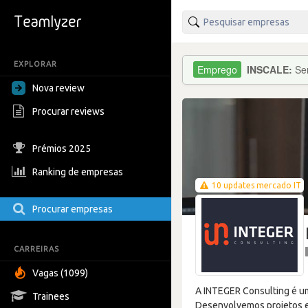
EXPLORAR
INSCALE:
Se
Nova review
Procurar reviews
Prémios 2025
Ranking de empresas
10 updates mercado IT
Procurar empresas
CARREIRAS
Vagas (1099)
A INTEGER Consulting é um
Trainees
Desenvolvemos projetos em