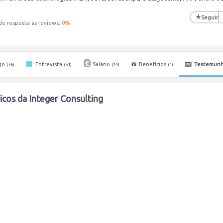
★
Seguir
de resposta às reviews:
0
%
go
Entrevista
Salário
Benefícios
Testemun
(36)
(51)
(14)
(1)
cos da Integer Consulting