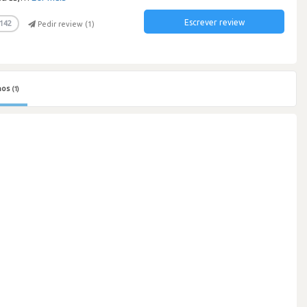
Escrever review
142
Pedir review (
1
)
hos
(1)