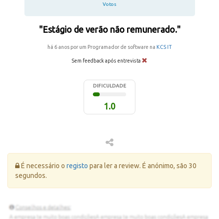
Votos
"Estágio de verão não remunerado."
há 6 anos por um Programador de software na
KCS IT
Sem feedback após entrevista
DIFICULDADE
1.0
Erro:
É necessário o
registo
para ler a review. É anónimo, são 30
segundos.