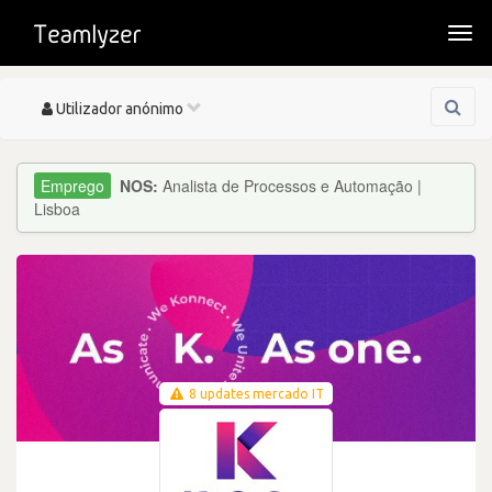
Togg
navi
Toggle
Utilizador anónimo
navigation
NOS:
Analista de Processos e Automação |
Lisboa
8 updates mercado IT