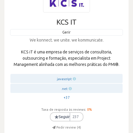
KCS IT
Gerir
We konnect. we unite. we kommunicate.
KCS iT é uma empresa de serviços de consultoria,
outsourcing e formação, especialista em Project
Management alinhada com as melhores práticas do PMI®.
javascript
.net
+37
Taxa de resposta às reviews:
0
%
★
Seguir
237
Pedir review (
4
)