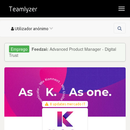
Togg
navi
Toggle
Utilizador anónimo
navigation
Feedzai:
Advanced Product Manager - Digital
Trust
8 updates mercado IT