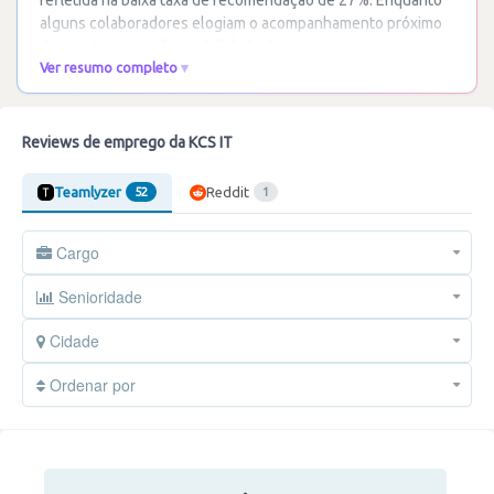
refletida na baixa taxa de recomendação de 27%. Enquanto
alguns colaboradores elogiam o acompanhamento próximo
dos gestores e a disponibilidade de
…
Ler mais
Ver resumo completo
Reviews de emprego da KCS IT
Teamlyzer
Reddit
52
1
Cargo
Senioridade
Cidade
Ordenar por