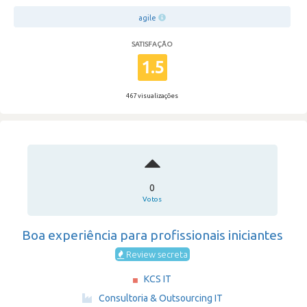
agile
SATISFAÇÃO
1.5
467 visualizações
0
Votos
Boa experiência para profissionais iniciantes
Review secreta
KCS IT
·
Consultoria & Outsourcing IT