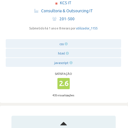
KCS IT
·
Consultoria & Outsourcing IT
·
201-500
Submetido há 1 ano e 8 meses por
utilizador_1155
css
html
javascript
SATISFAÇÃO
2.6
435 visualizações