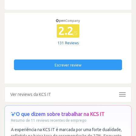
pen
Company
2.2
/5
131 Reviews
Escrever review
Ver reviews da KCS IT
Toggle
navigat
O que dizem sobre trabalhar na KCS IT
Resumo de 11 reviews recentes de emprego
A experiência na KCS IT é marcada por uma forte dualidade,