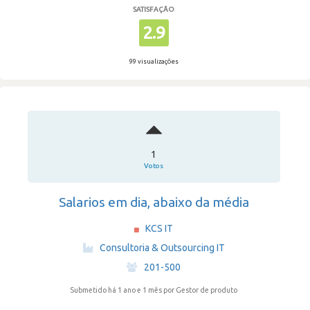
SATISFAÇÃO
2.9
99 visualizações
1
Votos
Salarios em dia, abaixo da média
KCS IT
·
Consultoria & Outsourcing IT
·
201-500
Submetido há 1 ano e 1 mês
por Gestor de produto