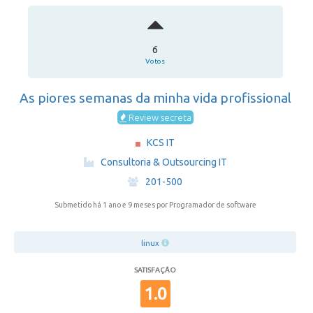
6
Votos
As piores semanas da minha vida profissional
Review secreta
KCS IT
·
Consultoria & Outsourcing IT
·
201-500
Submetido há 1 ano e 9 meses
por Programador de software
linux
SATISFAÇÃO
1.0