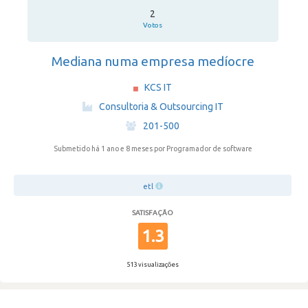
2
Votos
Mediana numa empresa medíocre
KCS IT
·
Consultoria & Outsourcing IT
·
201-500
Submetido há 1 ano e 8 meses
por Programador de software
etl
SATISFAÇÃO
1.3
513 visualizações