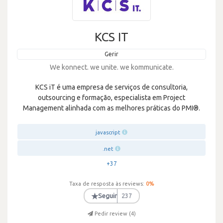
KCS IT
Gerir
We konnect. we unite. we kommunicate.
KCS iT é uma empresa de serviços de consultoria,
outsourcing e formação, especialista em Project
Management alinhada com as melhores práticas do PMI®.
javascript
.net
+37
Taxa de resposta às reviews:
0
%
★
Seguir
237
Pedir review (
4
)