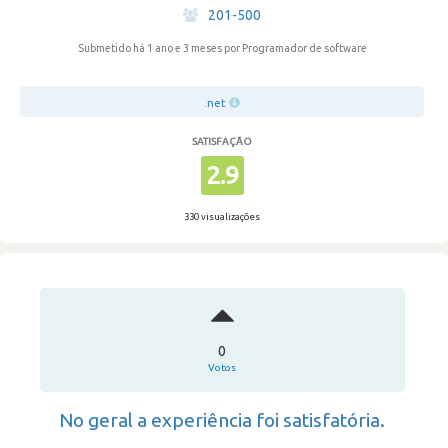
·
201-500
Submetido há 1 ano e 3 meses
por Programador de software
.net
SATISFAÇÃO
2.9
330 visualizações
0
Votos
No geral a experiência foi satisfatória.