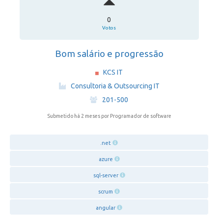
0
Votos
Bom salário e progressão
KCS IT
·
Consultoria & Outsourcing IT
·
201-500
Submetido há 2 meses
por Programador de software
.net
azure
sql-server
scrum
angular