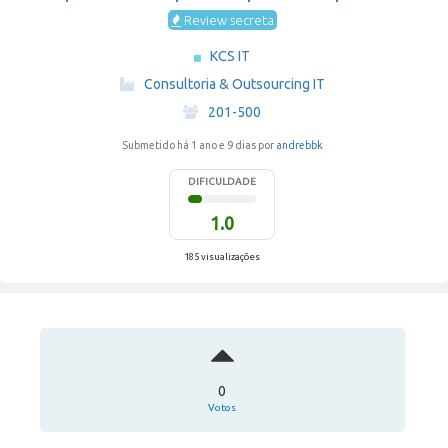
Review secreta
KCS IT
·
Consultoria & Outsourcing IT
·
201-500
Submetido há 1 ano e 9 dias por
andrebbk
DIFICULDADE
1.0
185 visualizações
0
Votos