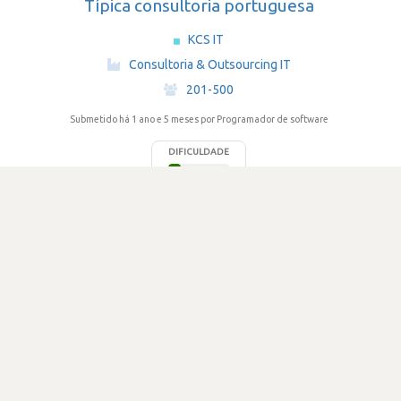
Típica consultoria portuguesa
KCS IT
·
Consultoria & Outsourcing IT
·
201-500
Submetido há 1 ano e 5 meses
por Programador de software
DIFICULDADE
1.0
291 visualizações
0
Votos