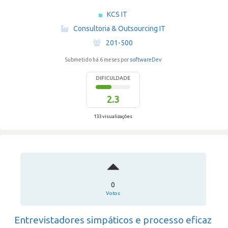
KCS IT
·
Consultoria & Outsourcing IT
·
201-500
Submetido há 6 meses por
softwareDev
DIFICULDADE
2.3
133 visualizações
0
Votos
Entrevistadores simpáticos e processo eficaz