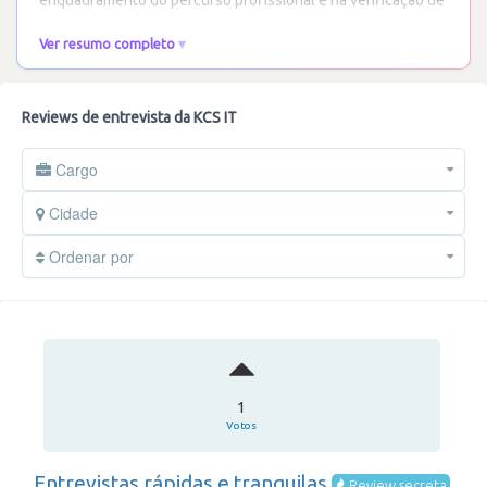
enquadramento do percurso profissional e na verificação de
competências linguísticas,
…
Ler mais
Ver resumo completo
Reviews de entrevista da KCS IT
Cargo
Cidade
Ordenar por
1
Votos
Entrevistas rápidas e tranquilas
Review secreta