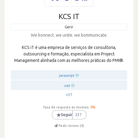
KCS IT
Gerir
We konnect. we unite. we kommunicate.
KCS iT é uma empresa de serviços de consultoria,
outsourcing e formação, especialista em Project
Management alinhada com as melhores práticas do PMI®.
javascript
.net
+37
Taxa de resposta às reviews:
0
%
★
Seguir
237
Pedir review (
4
)