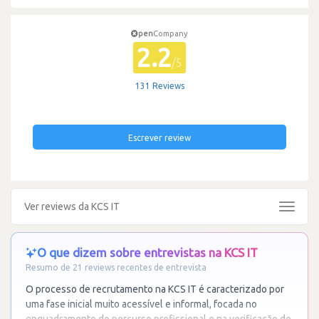
pen
Company
2.2
/5
131 Reviews
Escrever review
Ver reviews da KCS IT
Toggle
navigat
O que dizem sobre entrevistas na KCS IT
Resumo de 21 reviews recentes de entrevista
O processo de recrutamento na KCS IT é caracterizado por
uma fase inicial muito acessível e informal, focada no