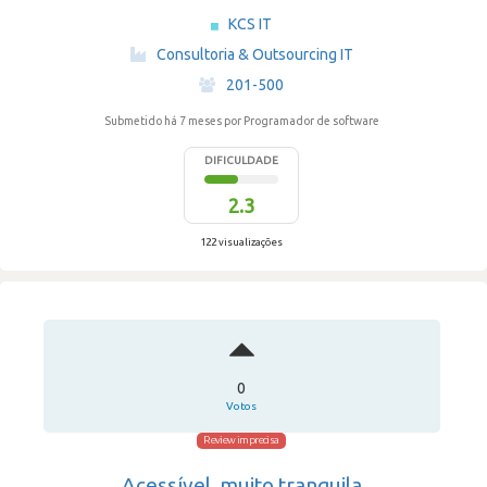
KCS IT
·
Consultoria & Outsourcing IT
·
201-500
Submetido há 7 meses
por Programador de software
DIFICULDADE
2.3
122 visualizações
0
Votos
Review imprecisa
Acessível, muito tranquila