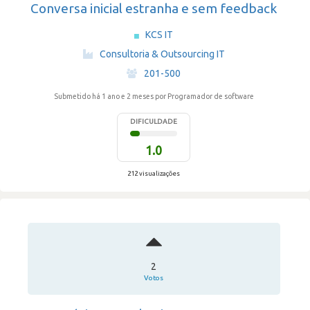
Conversa inicial estranha e sem feedback
KCS IT
·
Consultoria & Outsourcing IT
·
201-500
Submetido há 1 ano e 2 meses
por Programador de software
DIFICULDADE
1.0
212 visualizações
2
Votos