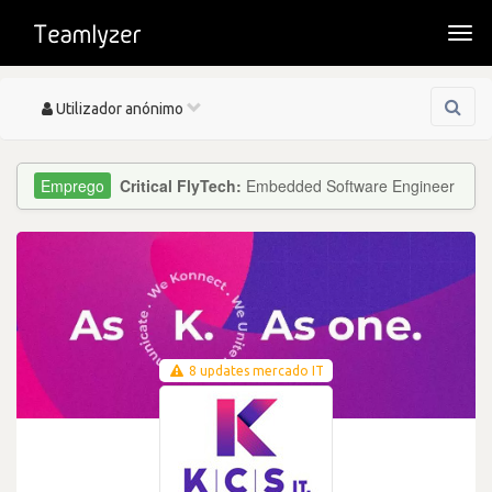
Togg
navi
Toggle
Utilizador anónimo
navigation
Critical FlyTech:
Embedded Software Engineer
8 updates mercado IT