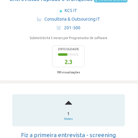
KCS IT
·
Consultoria & Outsourcing IT
·
201-500
Submetido há 5 meses
por Programador de software
DIFICULDADE
2.3
100 visualizações
1
Votos
Fiz a primeira entrevista - screening