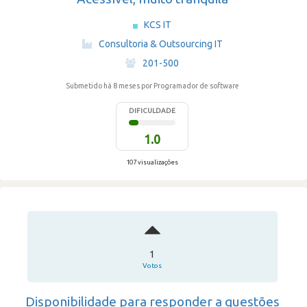
KCS IT
·
Consultoria & Outsourcing IT
·
201-500
Submetido há 8 meses
por Programador de software
DIFICULDADE
1.0
107 visualizações
1
Votos
Disponibilidade para responder a questões