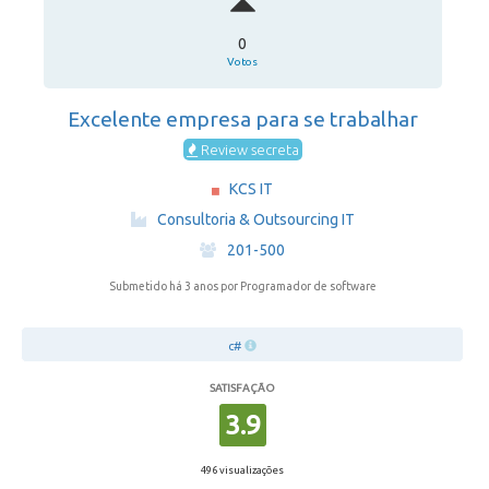
0
Votos
Excelente empresa para se trabalhar
Review secreta
KCS IT
·
Consultoria & Outsourcing IT
·
201-500
Submetido há 3 anos
por Programador de software
c#
SATISFAÇÃO
3.9
496 visualizações