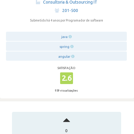
Consultoria & Outsourcing IT
·
201-500
Submetido há 4 anos
por Programador de software
java
spring
angular
SATISFAÇÃO
2.6
939 visualizações
0