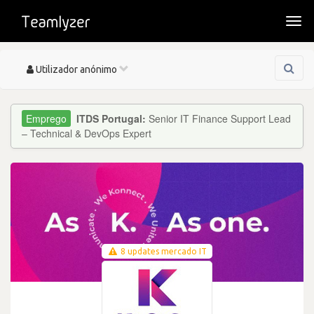
Togg
navi
Toggle
Utilizador anónimo
navigation
ITDS Portugal:
Senior IT Finance Support Lead
– Technical & DevOps Expert
8 updates mercado IT