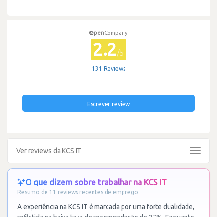
pen
Company
2.2
/5
131 Reviews
Escrever review
Ver reviews da KCS IT
Toggle
navigat
O que dizem sobre trabalhar na KCS IT
Resumo de 11 reviews recentes de emprego
A experiência na KCS IT é marcada por uma forte dualidade,