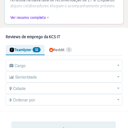
refletida na baixa taxa de recomendação de 27%. Enquanto
alguns colaboradores elogiam o acompanhamento próximo
dos gestores e a disponibilidade de
…
Ler mais
Ver resumo completo
Reviews de emprego da KCS IT
Teamlyzer
Reddit
52
1
Cargo
Senioridade
Cidade
Ordenar por