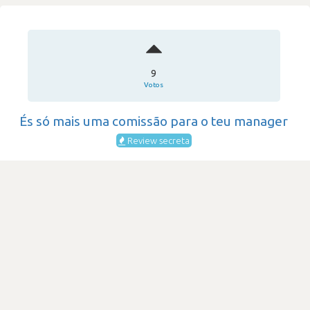
9
Votos
És só mais uma comissão para o teu manager
Review secreta
KCS IT
·
Consultoria & Outsourcing IT
·
201-500
Submetido há 4 anos
por Programador de software
javascript
SATISFAÇÃO