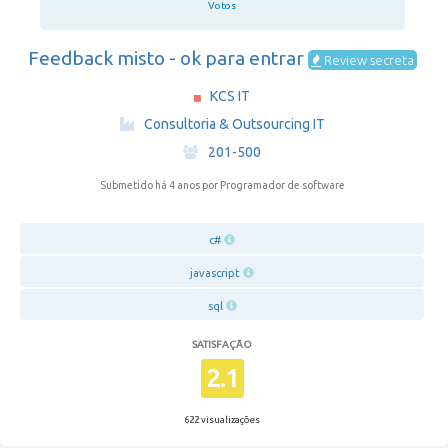
Votos
Feedback misto - ok para entrar
Review secreta
KCS IT
·
Consultoria & Outsourcing IT
·
201-500
Submetido há 4 anos
por Programador de software
c#
javascript
sql
SATISFAÇÃO
2.1
622 visualizações