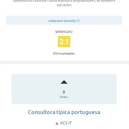
Submetido há 4 anos
por Outros analistas e programadores, de software e
aplicações
computer-security
SATISFAÇÃO
2.1
672 visualizações
0
Votos
Consultora típica portuguesa
KCS IT
·