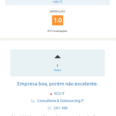
ruby
SATISFAÇÃO
1.0
837 visualizações
1
Votos
Empresa boa, porém não excelente.
KCS IT
·
Consultoria & Outsourcing IT
·
201-500