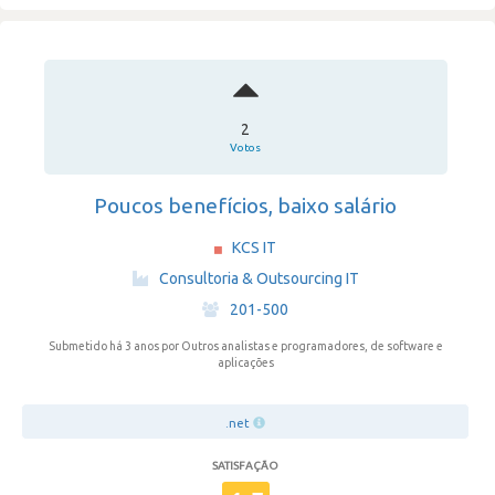
2
Votos
Poucos benefícios, baixo salário
KCS IT
·
Consultoria & Outsourcing IT
·
201-500
Submetido há 3 anos
por Outros analistas e programadores, de software e
aplicações
.net
SATISFAÇÃO