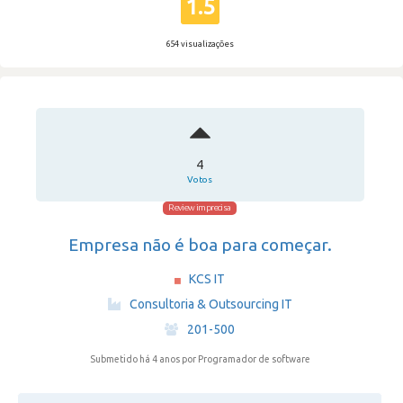
1.5
654 visualizações
4
Votos
Review imprecisa
Empresa não é boa para começar.
KCS IT
·
Consultoria & Outsourcing IT
·
201-500
Submetido há 4 anos
por Programador de software