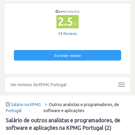
pen
Company
2.5
/5
59 Reviews
Escrever review
Ver reviews da KPMG Portugal
Toggle
navigat
Salário na KPMG
Outros analistas e programadores, de
Portugal
software e aplicações
Salário de outros analistas e programadores, de
software e aplicações na KPMG Portugal (2)