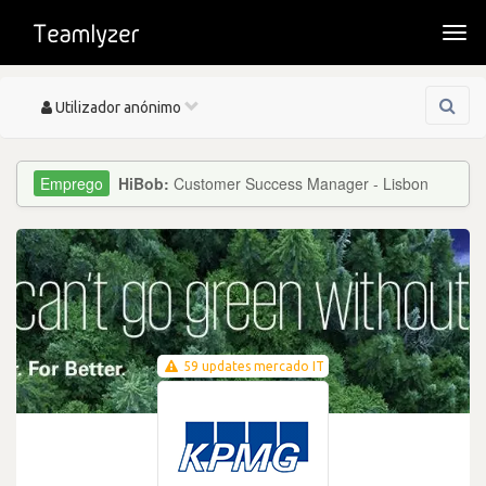
Togg
navi
Toggle
Utilizador anónimo
navigation
HiBob:
Customer Success Manager - Lisbon
59 updates mercado IT