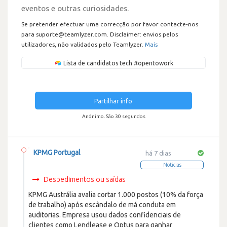
eventos e outras curiosidades.
Se pretender efectuar uma correcção por favor contacte-nos
para suporte@teamlyzer.com. Disclaimer: envios pelos
utilizadores, não validados pelo Teamlyzer.
Mais
Lista de candidatos tech #opentowork
Partilhar info
Anónimo. São 30 segundos
KPMG Portugal
há 7 dias
Noticias
Despedimentos ou saídas
KPMG Austrália avalia cortar 1.000 postos (10% da força
de trabalho) após escândalo de má conduta em
auditorias. Empresa usou dados confidenciais de
clientes como Lendlease e Optus para ganhar