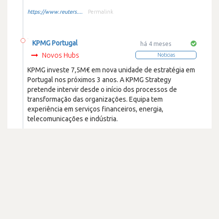
https://www.reuters....
Permalink
KPMG Portugal
há 4 meses
Novos Hubs
Noticias
KPMG investe 7,5M€ em nova unidade de estratégia em
Portugal nos próximos 3 anos. A KPMG Strategy
pretende intervir desde o início dos processos de
transformação das organizações. Equipa tem
experiência em serviços financeiros, energia,
telecomunicações e indústria.
https://executivedig...
Permalink
KPMG Portugal
há 5 meses
Outros
Noticias
KPMG Portugal aposta na capacitação das equipas para
IA em 2026, mas CEO alerta que maior desafio não é
tecnológico mas humano, exigindo implementação