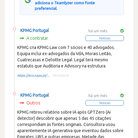
adiciona o Teamlyzer como fonte
preferencial.
KPMG Portugal
há um mês
A contratar
Noticias
KPMG cria KPMG Law com 7 sócios e 40 advogados.
Equipa inclui ex-advogados da VdA, Morais Leitão,
Cuatrecasas e Deloitte Legal. Legal terá mesmo
estatuto que Auditoria e Advisory na estrutura.
https://eco.sapo.pt/...
Permalink
KPMG Portugal
há um mês
Outros
Noticias
KPMG retirou relatório sobre IA após GPTZero (Ai
detector) descobrir que apenas 5 das 45 citações
correspondiam às fontes originais. Consultora usou
aparentemente IA generativa que inventou dados sobre
Emirates, UBS e outras empresas. Metade das