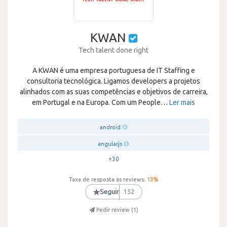
KWAN
Tech talent done right
A KWAN é uma empresa portuguesa de IT Staffing e
consultoria tecnológica. Ligamos developers a projetos
alinhados com as suas competências e objetivos de carreira,
em Portugal e na Europa. Com um People
…
Ler mais
android
angularjs
+30
Taxa de resposta às reviews:
13
%
★
Seguir
152
Pedir review (
1
)