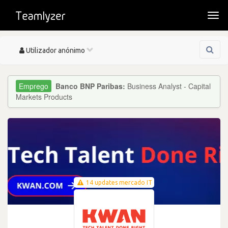
Togg
navi
Toggle
Utilizador anónimo
navigation
Banco BNP Paribas:
Business Analyst - Capital
Markets Products
14 updates mercado IT