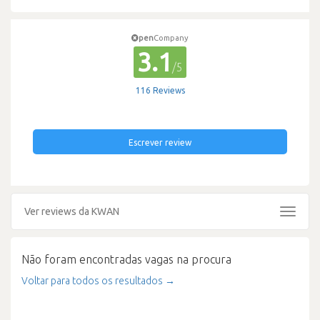
pen
Company
3.1
/5
116 Reviews
Escrever review
Ver reviews da KWAN
Toggle
navigat
Não foram encontradas vagas na procura
Voltar para todos os resultados →