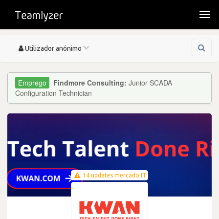
Togg
navi
Toggle
Utilizador anónimo
navigation
Findmore Consulting:
Junior SCADA
Configuration Technician
14 updates mercado IT