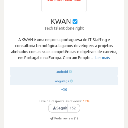
KWAN
Tech talent done right
A KWAN é uma empresa portuguesa de IT Staffing e
consultoria tecnológica. Ligamos developers a projetos
alinhados com as suas competências e objetivos de carreira,
em Portugal e na Europa. Com um People
…
Ler mais
android
angularjs
+30
Taxa de resposta às reviews:
13
%
★
Seguir
152
Pedir review (
1
)