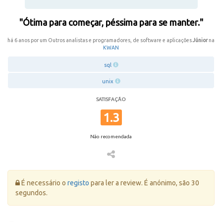
"Ótima para começar, péssima para se manter."
há 6 anos por um Outros analistas e programadores, de software e aplicações
Júnior
na
KWAN
sql
unix
SATISFAÇÃO
1.3
Não recomendada
Erro:
É necessário o
registo
para ler a review. É anónimo, são 30
segundos.