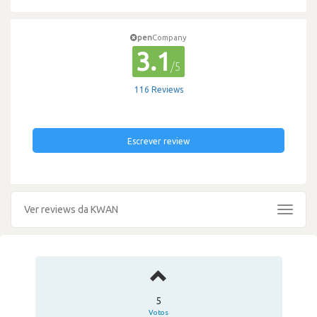
pen
Company
3.1
/5
116 Reviews
Escrever review
Ver reviews da KWAN
Toggle
navigat
5
Votos