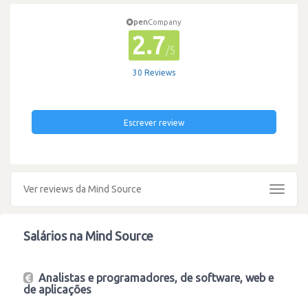
pen
Company
2.7
/5
30 Reviews
Escrever review
Ver reviews da Mind Source
Toggle
navigat
Salários na Mind Source
Analistas e programadores, de software, web e
de aplicações