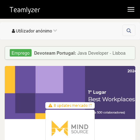
Togg
navi
Toggle
Utilizador anónimo
navigation
Devoteam Portugal:
Java Developer - Lisboa
8 updates mercado IT