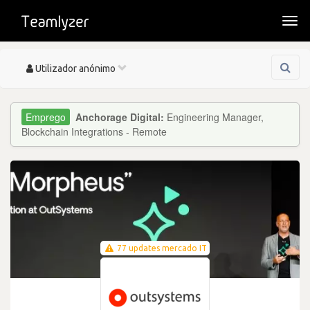
Togg
navi
Toggle
Utilizador anónimo
navigation
Anchorage Digital:
Engineering Manager,
Blockchain Integrations - Remote
77 updates mercado IT