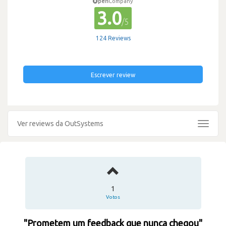
pen
Company
3.0
/5
124 Reviews
Escrever review
Ver reviews da OutSystems
Toggle
navigat
1
Votos
"Prometem um feedback que nunca chegou"