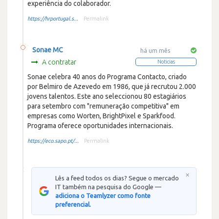
experiência do colaborador.
https://hrportugal.s...
Permalink
Sonae MC
há um mês
A contratar
Noticias
Sonae celebra 40 anos do Programa Contacto, criado
por Belmiro de Azevedo em 1986, que já recrutou 2.000
jovens talentos. Este ano seleccionou 80 estagiários
para setembro com "remuneração competitiva" em
empresas como Worten, BrightPixel e Sparkfood.
Programa oferece oportunidades internacionais.
https://eco.sapo.pt/...
Permalink
×
Lês a feed todos os dias? Segue o mercado
IT também na pesquisa do Google —
adiciona o Teamlyzer como fonte
preferencial.