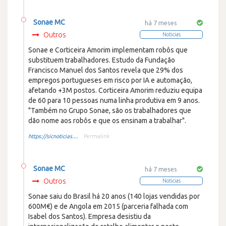
Sonae MC
há 7 meses
Outros
Noticias
Sonae e Corticeira Amorim implementam robôs que
substituem trabalhadores. Estudo da Fundação
Francisco Manuel dos Santos revela que 29% dos
empregos portugueses em risco por IA e automação,
afetando +3M postos. Corticeira Amorim reduziu equipa
de 60 para 10 pessoas numa linha produtiva em 9 anos.
"Também no Grupo Sonae, são os trabalhadores que
dão nome aos robôs e que os ensinam a trabalhar".
https://sicnoticias....
Permalink
Sonae MC
há 7 meses
Outros
Noticias
Sonae saiu do Brasil há 20 anos (140 lojas vendidas por
600M€) e de Angola em 2015 (parceria falhada com
Isabel dos Santos). Empresa desistiu da