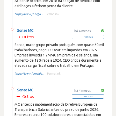
Acidente ocorreu em 2018 na secção de bebidas com
estilhaços a ferirem perna da cliente.
https://www.jn.pt/ju...
Permalink
Sonae MC
há 4 meses
Outros
Noticias
Sonae, maior grupo privado português com quase 60 mil
trabalhadores, pagou 334M€ em impostos em 2025.
Empresa investiu 1,2MM€ em prémios e salários, um
aumento de 12% face a 2024. CEO critica duramente a
elevada carga fiscal sobre o trabalho em Portugal.
https://www.jornalde...
Permalink
Sonae MC
há 4 meses
Outros
Noticias
MC antecipa implementação da Diretiva Europeia da
Transparência Salarial antes do prazo de junho 2026.
Empresa reuniu 100 colaboradores e especialistas em