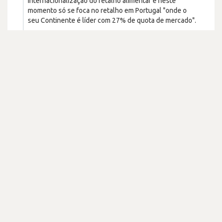
internacionalização do retalho alimentar e neste
momento só se foca no retalho em Portugal "onde o
seu Continente é líder com 27% de quota de mercado".
https://www.jornalde...
Permalink
Sonae MC
há 7 meses
Outros
Noticias
Sonae MC investe 1.000M€ até 2030 em transformação
digital, remodelações e expansão. Planeia abrir +100
lojas (das actuais 401 para 500) e contratar +3.000
trabalhadores. CEO admite subida de preços em 2026
devido à inflação: "não há outro remédio".
https://www.jornalde...
Permalink
Sonae MC
há 8 meses
Noticias
M&A (Mergers and Acquisitions)