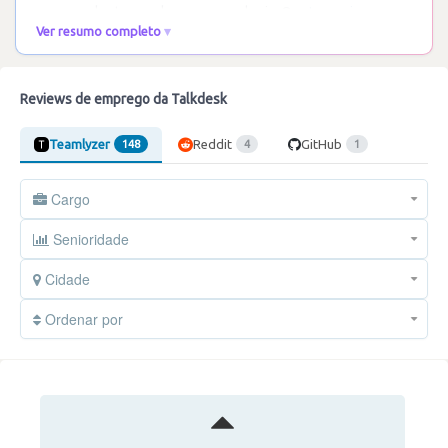
uma excelente escola para engenharia. O
…
Ler mais
Ver resumo completo
Reviews de emprego da Talkdesk
Teamlyzer
Reddit
GitHub
148
4
1
Cargo
Senioridade
Cidade
Ordenar por