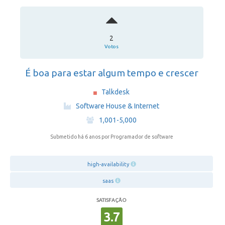
2
Votos
É boa para estar algum tempo e crescer
Talkdesk
·
Software House & Internet
·
1,001-5,000
Submetido há 6 anos
por Programador de software
high-availability
saas
SATISFAÇÃO
3.7