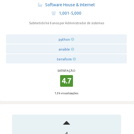
·
Software House & Internet
·
1,001-5,000
Submetido há 6 anos
por Administrador de sistemas
python
ansible
terraform
SATISFAÇÃO
4.7
1.2 k visualizações
4