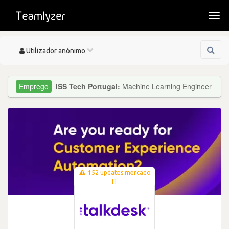
Togg
navi
Toggle
Utilizador anónimo
navigation
ISS Tech Portugal:
Machine Learning Engineer
152 updates mercado
IT