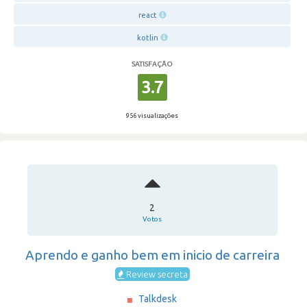
react
kotlin
SATISFAÇÃO
3.7
956 visualizações
2
Votos
Aprendo e ganho bem em inicio de carreira
Review secreta
Talkdesk