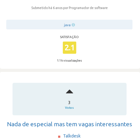
Submetido há 6 anos
por Programador de software
java
SATISFAÇÃO
2.1
1.1 k visualizações
3
Votos
Nada de especial mas tem vagas interessantes
Talkdesk