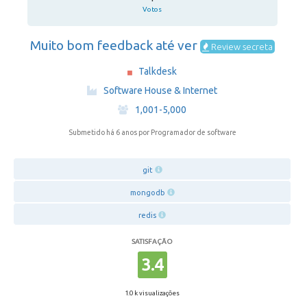
Votos
Muito bom feedback até ver
Review secreta
Talkdesk
·
Software House & Internet
·
1,001-5,000
Submetido há 6 anos
por Programador de software
git
mongodb
redis
SATISFAÇÃO
3.4
1.0 k visualizações