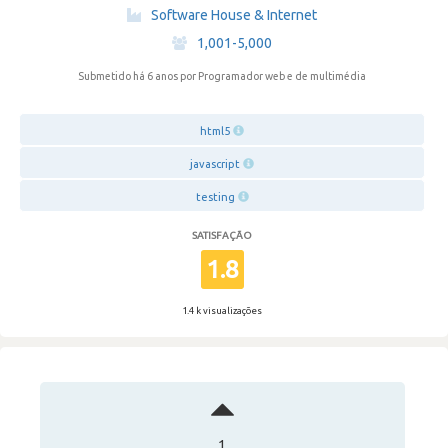
·
Software House & Internet
·
1,001-5,000
Submetido há 6 anos
por Programador web e de multimédia
html5
javascript
testing
SATISFAÇÃO
1.8
1.4 k visualizações
1