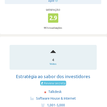
agile
SATISFAÇÃO
2.9
983 visualizações
4
Votos
Estratégia ao sabor dos investidores
Review secreta
Talkdesk
·
Software House & Internet
·
1,001-5,000