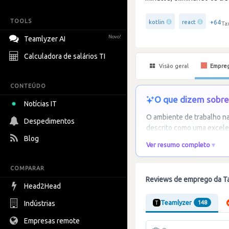
TOOLS
+64
kotlin
react
Ta
Novo!
Teamlyzer AI
Calculadora de salários TI
Visão geral
Empre
CONTEÚDO
O que dizem sobre 
Notícias IT
O ambiente de trabalho na
Despedimentos
descrito como uma excele
Blog
Ver resumo completo
COMPARAR
Reviews de emprego da T
Head2Head
Teamlyzer
Indústrias
148
Empresas remote