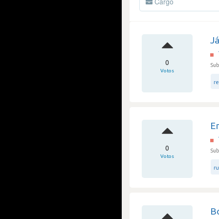
Cargo
J
0
Sub
Votos
re
E
0
Sub
Votos
r
Bo