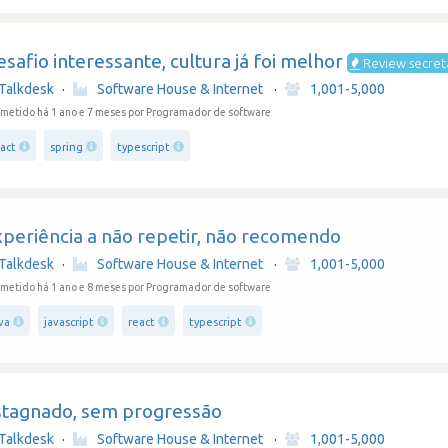
safio interessante, cultura já foi melhor
Review secret
Talkdesk
·
Software House & Internet
·
1,001-5,000
metido há 1 ano e 7 meses
por Programador de software
act
spring
typescript
xperiência a não repetir, não recomendo
Talkdesk
·
Software House & Internet
·
1,001-5,000
metido há 1 ano e 8 meses
por Programador de software
va
javascript
react
typescript
stagnado, sem progressão
Talkdesk
·
Software House & Internet
·
1,001-5,000