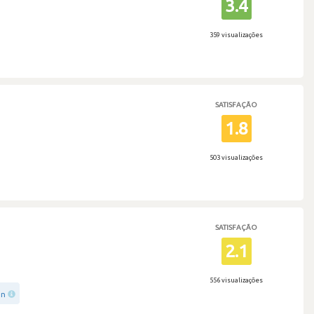
3.4
359 visualizações
SATISFAÇÃO
1.8
503 visualizações
SATISFAÇÃO
2.1
556 visualizações
in