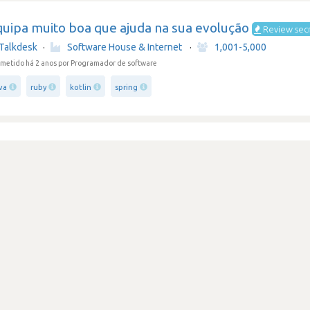
quipa muito boa que ajuda na sua evolução
Review sec
Talkdesk
·
Software House & Internet
·
1,001-5,000
metido há 2 anos
por Programador de software
va
ruby
kotlin
spring
udou muito, nem sempre para pior
Talkdesk
·
Software House & Internet
·
1,001-5,000
metido há 2 anos
por Programador de software
uby
kotlin
ão passou de um sonho
Review secreta
Talkdesk
·
Software House & Internet
·
1,001-5,000
metido há 2 anos
por Técnico de suporte