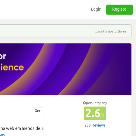
Login
Registo
Escolha dos Editores
pen
Company
2.6
Gerir
/5
258 Reviews
er na web em menos de 5
ais