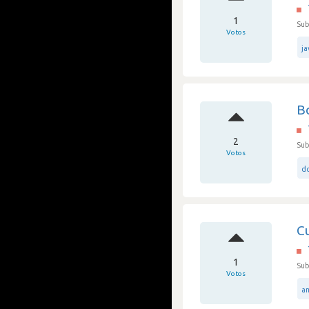
1
Sub
Votos
ja
B
2
Sub
Votos
d
Cu
1
Sub
Votos
a