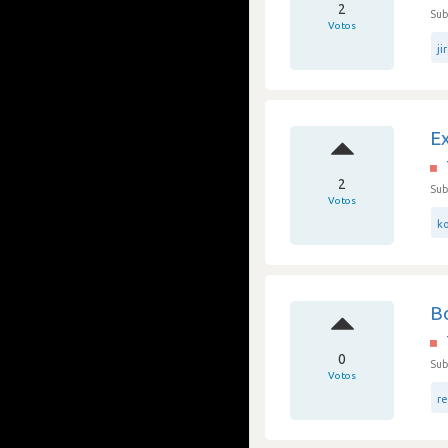
2
Sub
Votos
ji
Ex
2
Sub
Votos
ko
B
0
Sub
Votos
re