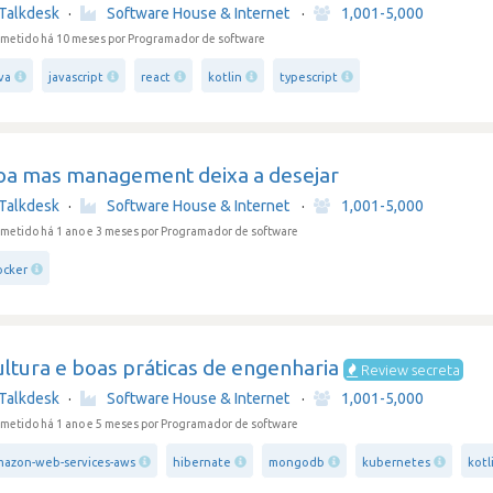
Talkdesk
·
Software House & Internet
·
1,001-5,000
metido há 10 meses
por Programador de software
va
javascript
react
kotlin
typescript
oa mas management deixa a desejar
Talkdesk
·
Software House & Internet
·
1,001-5,000
metido há 1 ano e 3 meses
por Programador de software
ocker
ltura e boas práticas de engenharia
Review secreta
Talkdesk
·
Software House & Internet
·
1,001-5,000
metido há 1 ano e 5 meses
por Programador de software
mazon-web-services-aws
hibernate
mongodb
kubernetes
kotl