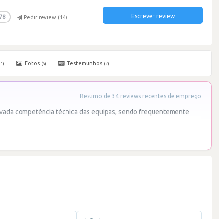
Escrever review
78
Pedir review (
14
)
Fotos
Testemunhos
11)
(5)
(2)
Resumo de 34 reviews recentes de emprego
elevada competência técnica das equipas, sendo frequentemente