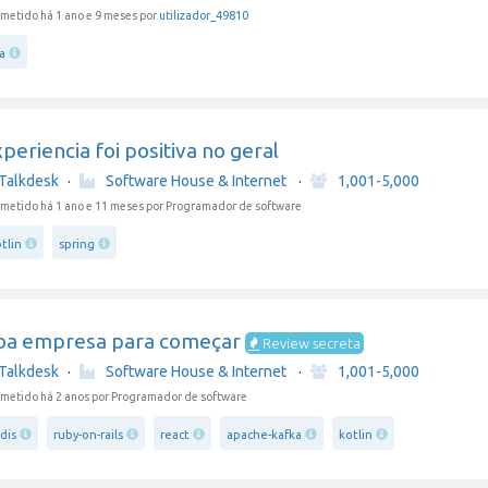
metido há 1 ano e 9 meses por
utilizador_49810
ra
periencia foi positiva no geral
Talkdesk
·
Software House & Internet
·
1,001-5,000
metido há 1 ano e 11 meses
por Programador de software
tlin
spring
oa empresa para começar
Review secreta
Talkdesk
·
Software House & Internet
·
1,001-5,000
metido há 2 anos
por Programador de software
dis
ruby-on-rails
react
apache-kafka
kotlin