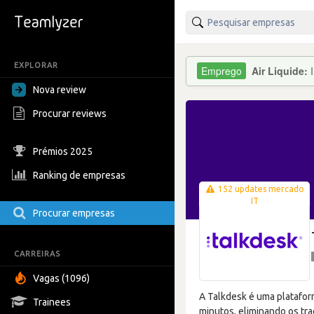
EXPLORAR
Air Liquide:
Nova review
Procurar reviews
Prémios 2025
Ranking de empresas
152 updates mercado
IT
Procurar empresas
CARREIRAS
Vagas (1096)
A Talkdesk é uma platafor
Trainees
minutos, eliminando os tra