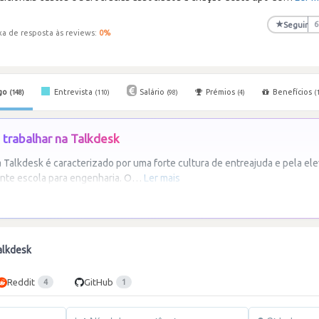
★
Seguir
6
xa de resposta às reviews:
0
%
go
Entrevista
Salário
Prémios
Benefícios
(148)
(110)
(98)
(4)
(
trabalhar na Talkdesk
 Talkdesk é caracterizado por uma forte cultura de entreajuda e pela 
nte escola para engenharia. O
…
Ler mais
alkdesk
Reddit
GitHub
4
1