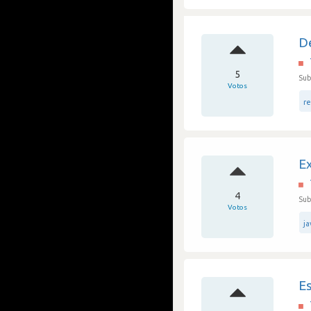
De
5
Sub
Votos
re
E
4
Sub
Votos
ja
E