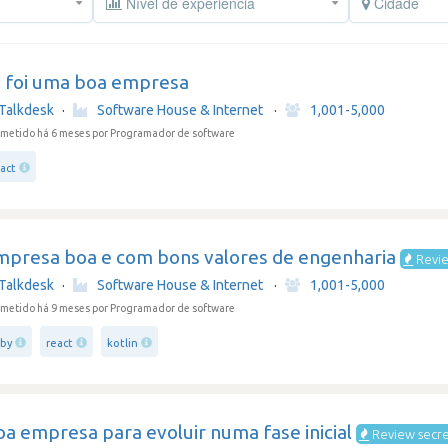
Nível de experiência
Cidade
á foi uma boa empresa
Talkdesk
·
Software House & Internet
·
1,001-5,000
metido há 6 meses
por Programador de software
act
mpresa boa e com bons valores de engenharia
Revie
Talkdesk
·
Software House & Internet
·
1,001-5,000
metido há 9 meses
por Programador de software
uby
react
kotlin
a empresa para evoluir numa fase inicial
Review secr