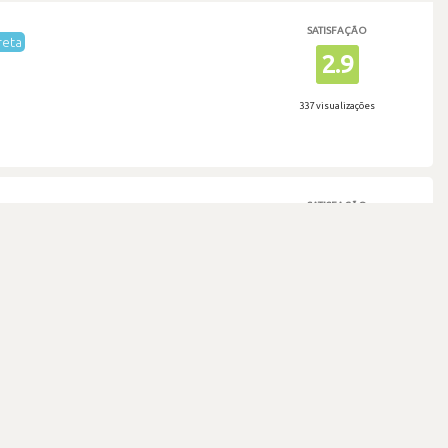
SATISFAÇÃO
reta
2.9
337 visualizações
SATISFAÇÃO
2.9
476 visualizações
SATISFAÇÃO
2.6