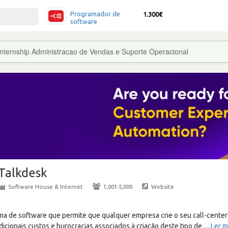
Programador de
1.300€
software
Internship Administracao de Vendas e Suporte Operacional
Talkdesk
Software House & Internet
·
1,001-5,000
·
Website
ma de software que permite que qualquer empresa crie o seu call-cent
dicionais custos e burocracias associados à criação deste tipo de
…
Ler m