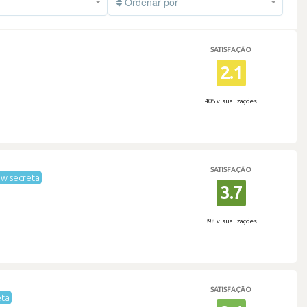
Ordenar por
SATISFAÇÃO
2.1
405 visualizações
SATISFAÇÃO
w secreta
3.7
398 visualizações
SATISFAÇÃO
eta