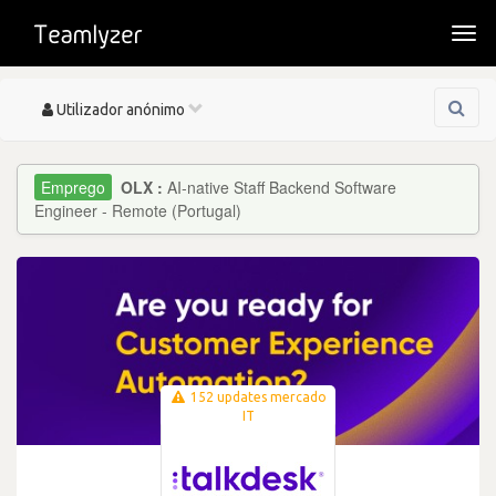
Togg
navi
Toggle
Utilizador anónimo
navigation
OLX :
AI-native Staff Backend Software
Engineer - Remote (Portugal)
152 updates mercado
IT