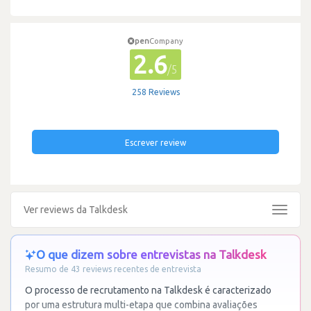
pen
Company
2.6
/5
258 Reviews
Escrever review
Ver reviews da Talkdesk
Toggle
navigat
O que dizem sobre entrevistas na Talkdesk
Resumo de 43 reviews recentes de entrevista
O processo de recrutamento na Talkdesk é caracterizado
por uma estrutura multi-etapa que combina avaliações