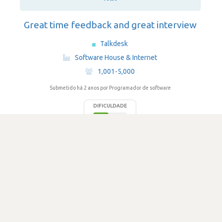
Great time feedback and great interview
Talkdesk
·
Software House & Internet
·
1,001-5,000
Submetido há 2 anos
por Programador de software
DIFICULDADE
2.3
486 visualizações
1
Votos