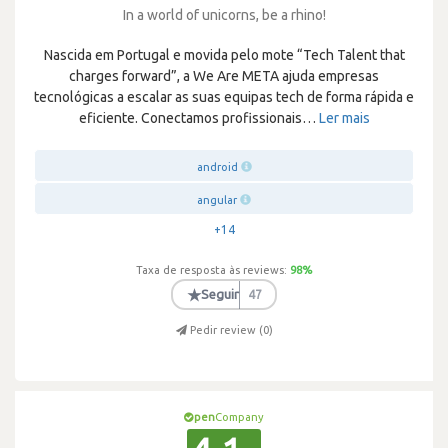
In a world of unicorns, be a rhino!
Nascida em Portugal e movida pelo mote “Tech Talent that
charges forward”, a We Are META ajuda empresas
tecnológicas a escalar as suas equipas tech de forma rápida e
eficiente. Conectamos profissionais
…
Ler mais
android
angular
+14
Taxa de resposta às reviews:
98
%
★
Seguir
47
Pedir review (
0
)
pen
Company