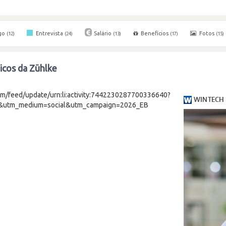
go
Entrevista
Salário
Benefícios
Fotos
(12)
(24)
(13)
(17)
(15)
cos da Zühlke
om/feed/update/urn:li:activity:7442230287700336640?
r&utm_medium=social&utm_campaign=2026_EB