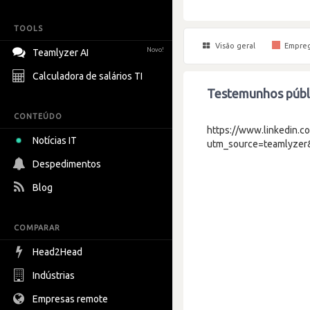
TOOLS
Visão geral
Empre
Novo!
Teamlyzer AI
Calculadora de salários TI
Testemunhos públi
CONTEÚDO
https://www.linkedin.c
Notícias IT
utm_source=teamlyze
Despedimentos
Blog
COMPARAR
Head2Head
Indústrias
Empresas remote