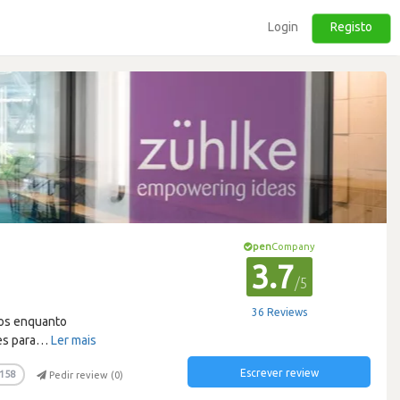
Login
Registo
pen
Company
3.7
/5
36 Reviews
cos enquanto
es para
…
Ler mais
Escrever review
158
Pedir review (
0
)