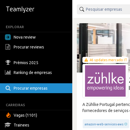
EXPLORAR
Nova review
Procurar reviews
46 updates mercado IT
Prémios 2025
Ranking de empresas
Procurar empresas
A Zühlke Portugal perten
CARREIRAS
fornecedores de serviços 
Vagas (1101)
amazon-web-services-aws
Trainees