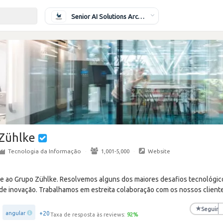
Senior AI Solutions Architect
Zühlke
Tecnologia da Informação
·
1,001-5,000
·
Website
ce ao Grupo Zühlke. Resolvemos alguns dos maiores desafios tecnológi
de inovação. Trabalhamos em estreita colaboração com os nossos client
★
Seguir
+20
angular
Taxa de resposta às reviews:
92
%