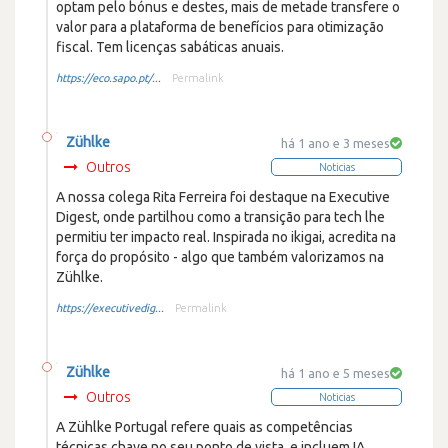
optam pelo bónus e destes, mais de metade transfere o
valor para a plataforma de benefícios para otimização
fiscal. Tem licenças sabáticas anuais.
https://eco.sapo.pt/...
Permalink
Zühlke
há 1 ano e 3 meses
Outros
Noticias
A nossa colega Rita Ferreira foi destaque na Executive
Digest, onde partilhou como a transição para tech lhe
permitiu ter impacto real. Inspirada no ikigai, acredita na
força do propósito - algo que também valorizamos na
Zühlke.
https://executivedig...
Permalink
Zühlke
há 1 ano e 5 meses
Outros
Noticias
A Zühlke Portugal refere quais as competências
técnicas chave no seu ponto de vista, e incluem IA,