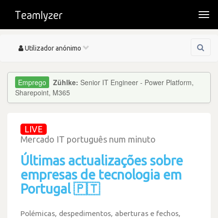
Togg
navi
Toggle
Utilizador anónimo
navigation
Zühlke:
Senior IT Engineer - Power Platform,
Sharepoint, M365
LIVE
Mercado IT português num minuto
Últimas actualizações sobre
empresas de tecnologia em
Portugal 🇵🇹
Polémicas, despedimentos, aberturas e fechos,