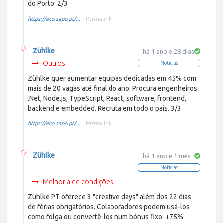
do Porto. 2/3
https://eco.sapo.pt/...
Permalink
Zühlke
há 1 ano e 28 dias
Outros
Noticias
Zühlke quer aumentar equipas dedicadas em 45% com
mais de 20 vagas até final do ano. Procura engenheiros
.Net, Node.js, TypeScript, React, software, frontend,
backend e embedded. Recruta em todo o país. 3/3
https://eco.sapo.pt/...
Permalink
Zühlke
há 1 ano e 1 mês
Noticias
Melhoria de condições
Zühlke PT oferece 3 "creative days" além dos 22 dias
de férias obrigatórios. Colaboradores podem usá-los
como folga ou convertê-los num bónus fixo. +75%