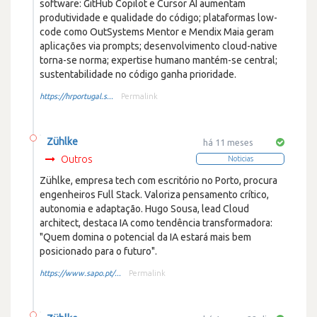
software: GitHub Copilot e Cursor AI aumentam
produtividade e qualidade do código; plataformas low-
code como OutSystems Mentor e Mendix Maia geram
aplicações via prompts; desenvolvimento cloud-native
torna-se norma; expertise humano mantém-se central;
sustentabilidade no código ganha prioridade.
https://hrportugal.s...
Permalink
Zühlke
há 11 meses
Outros
Noticias
Zühlke, empresa tech com escritório no Porto, procura
engenheiros Full Stack. Valoriza pensamento crítico,
autonomia e adaptação. Hugo Sousa, lead Cloud
architect, destaca IA como tendência transformadora:
"Quem domina o potencial da IA estará mais bem
posicionado para o futuro".
https://www.sapo.pt/...
Permalink