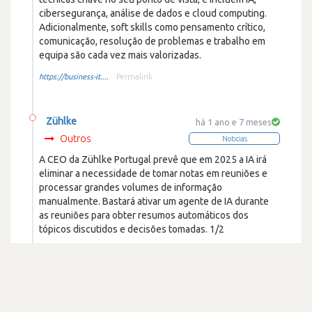
cibersegurança, análise de dados e cloud computing.
Adicionalmente, soft skills como pensamento crítico,
comunicação, resolução de problemas e trabalho em
equipa são cada vez mais valorizadas.
https://business-it....
Permalink
Zühlke
há 1 ano e 7 meses
Outros
Noticias
A CEO da Zühlke Portugal prevê que em 2025 a IA irá
eliminar a necessidade de tomar notas em reuniões e
processar grandes volumes de informação
manualmente. Bastará ativar um agente de IA durante
as reuniões para obter resumos automáticos dos
tópicos discutidos e decisões tomadas. 1/2
https://thenextbigid...
Permalink
Zühlke
há 1 ano e 7 meses