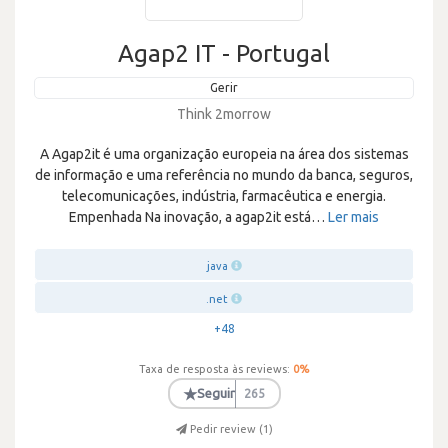
Agap2 IT - Portugal
Gerir
Think 2morrow
A Agap2it é uma organização europeia na área dos sistemas
de informação e uma referência no mundo da banca, seguros,
telecomunicações, indústria, farmacêutica e energia.
Empenhada Na inovação, a agap2it está
…
Ler mais
java
.net
+48
Taxa de resposta às reviews:
0
%
★
Seguir
265
Pedir review (
1
)