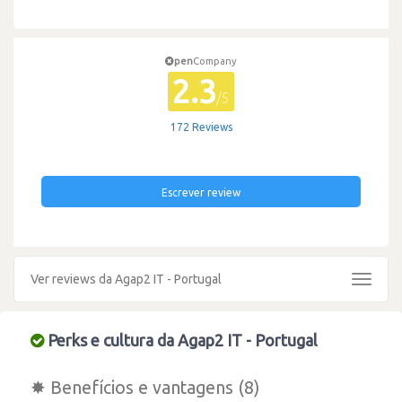
pen
Company
2.3
/5
172 Reviews
Escrever review
Ver reviews da Agap2 IT - Portugal
Toggle
navigat
Perks e cultura da Agap2 IT - Portugal
✸ Benefícios e vantagens (8)