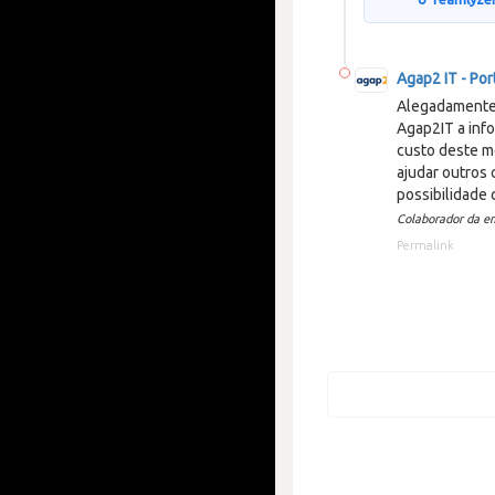
Agap2 IT - Por
Alegadamente 
Agap2IT a inf
custo deste m
ajudar outros
possibilidade 
Colaborador da e
Permalink