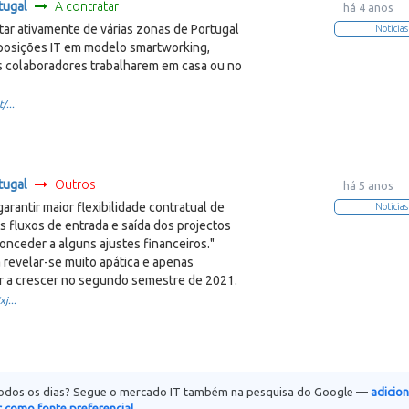
tugal
A contratar
há 4 anos
tar ativamente de várias zonas de Portugal
Noticias
 posições IT em modelo smartworking,
s colaboradores trabalharem em casa ou no
/...
tugal
Outros
há 5 anos
arantir maior flexibilidade contratual de
Noticias
os fluxos de entrada e saída dos projectos
nceder a alguns ajustes financeiros."
 revelar-se muito apática e apenas
r a crescer no segundo semestre de 2021.
j...
todos os dias? Segue o mercado IT também na pesquisa do Google —
adicio
 como fonte preferencial.