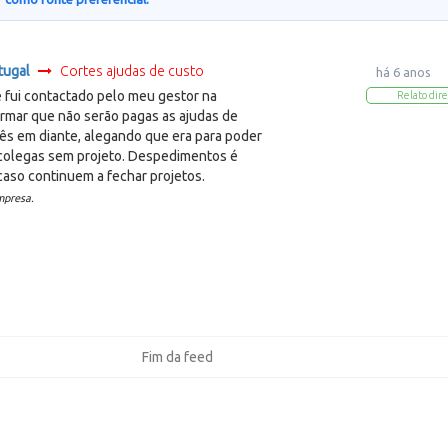
tugal
Cortes ajudas de custo
há 6 anos
fui contactado pelo meu gestor na
Relato dire
ormar que não serão pagas as ajudas de
ês em diante, alegando que era para poder
 colegas sem projeto. Despedimentos é
caso continuem a fechar projetos.
mpresa.
Fim da feed