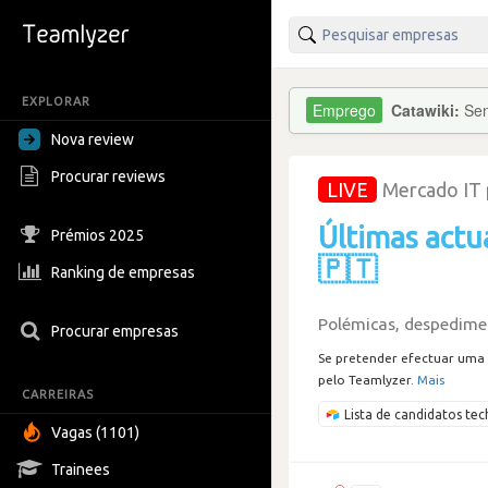
EXPLORAR
Catawiki:
Sen
Nova review
Procurar reviews
LIVE
Mercado IT
Últimas actu
Prémios 2025
🇵🇹
Ranking de empresas
Polémicas, despedimen
Procurar empresas
Se pretender efectuar uma 
pelo Teamlyzer.
Mais
CARREIRAS
Lista de candidatos t
Vagas (1101)
Trainees