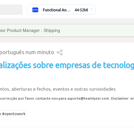
Functional Analyst (Banking)
44-52k€
ior Product Manager - Shipping
 português num minuto
alizações sobre empresas de tecnolog
tos, aberturas e fechos, eventos e outras curiosidades.
correcção por favor contacte-nos para suporte@teamlyzer.com. Disclaimer: envi
ech #opentowork