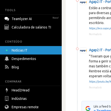
Agap2 IT - Por
Estão a contra
TOOLS
para diversas
permitindo ao
Novo!
Teamlyzer AI
escritório.
Calculadora de salários TI
https://eco.sapo.pt
Permalink
CONTEÚDO
Agap2 IT - Por
Notícias IT
"Tiveram que g
Despedimentos
forma a gerir 
mas também co
Blog
Rentree está a
esperam volta
COMPARAR
https://youtu.be/Xx
Permalink
Head2Head
Indústrias
Lês a feed 
Empresas remote
o Teamlyzer