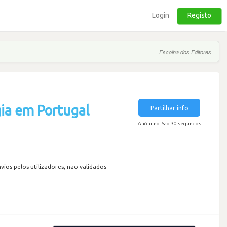
Login
Registo
Escolha dos Editores
ia em Portugal
Partilhar info
Anónimo. São 30 segundos
os pelos utilizadores, não validados