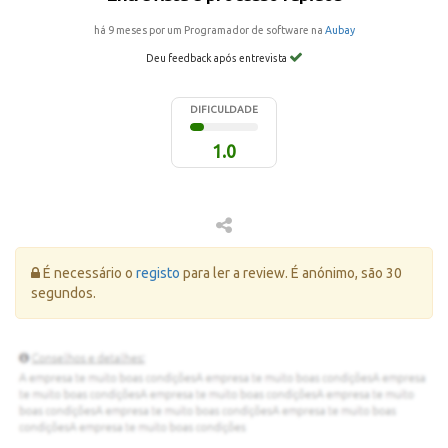
há 9 meses por um Programador de software na
Aubay
Deu feedback após entrevista
DIFICULDADE
1.0
Erro:
É necessário o
registo
para ler a review. É anónimo, são 30
segundos.