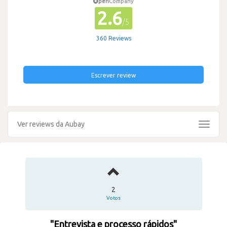
pen
Company
2.6
/5
360 Reviews
Escrever review
Ver reviews da Aubay
Toggle
navigat
2
Votos
"Entrevista e processo rápidos"