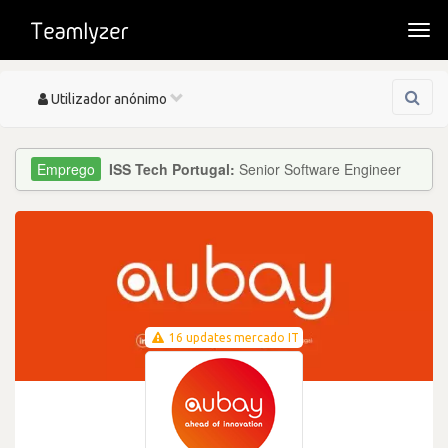
Togg
navi
Toggle
Utilizador anónimo
navigation
ISS Tech Portugal:
Senior Software Engineer
16 updates mercado IT