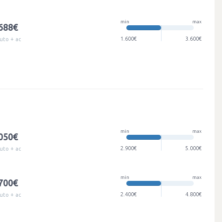
min
max
.688€
1.600€
3.600€
uto + ac
min
max
.050€
2.900€
5.000€
uto + ac
min
max
.700€
2.400€
4.800€
uto + ac