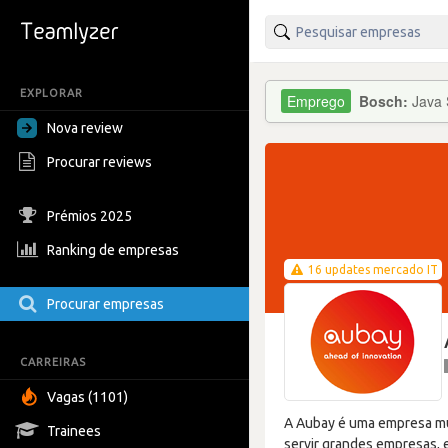
EXPLORAR
Bosch:
Java 
Nova review
Procurar reviews
Prémios 2025
Ranking de empresas
16 updates mercado IT
Procurar empresas
CARREIRAS
Vagas (1101)
A Aubay é uma empresa mul
Trainees
servir grandes empresas, e