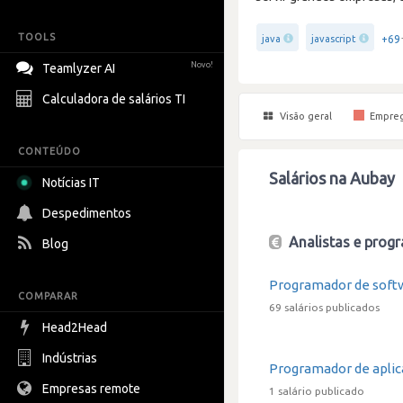
TOOLS
+69
java
javascript
Novo!
Teamlyzer AI
Calculadora de salários TI
Visão geral
Empre
CONTEÚDO
Salários na Aubay
Notícias IT
Despedimentos
Analistas e progr
Blog
Programador de soft
COMPARAR
69 salários publicados
Head2Head
Indústrias
Programador de apli
Empresas remote
1 salário publicado