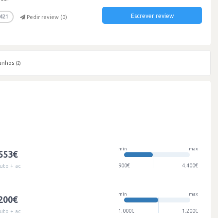
Escrever review
421
Pedir review (
0
)
unhos
(2)
min
max
.553€
900€
4.400€
uto + ac
min
max
.200€
1.000€
1.200€
uto + ac