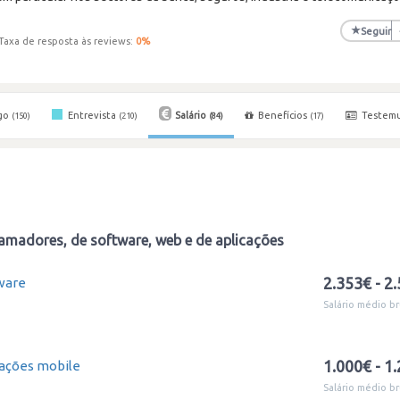
★
Seguir
Taxa de resposta às reviews:
0
%
go
Entrevista
Salário
Benefícios
Testem
(150)
(210)
(84)
(17)
amadores, de software, web e de aplicações
2.353€ - 2
ware
Salário médio br
1.000€ - 1
cações mobile
Salário médio br