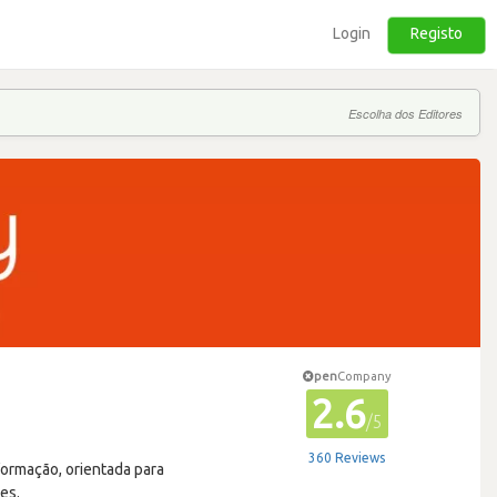
Login
Registo
Escolha dos Editores
pen
Company
2.6
/5
360 Reviews
formação, orientada para
es.