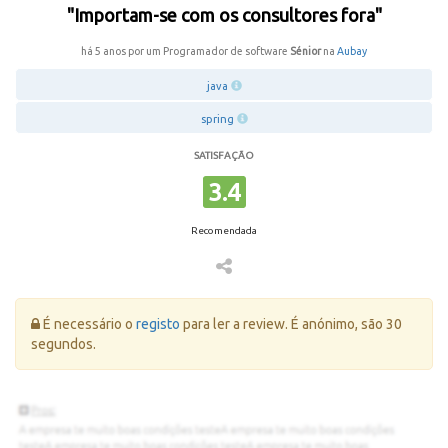
"Importam-se com os consultores fora"
há 5 anos por um Programador de software
Sénior
na
Aubay
java
spring
SATISFAÇÃO
3.4
Recomendada
Erro:
É necessário o
registo
para ler a review. É anónimo, são 30
segundos.