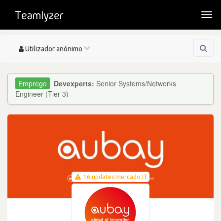
Togg
navi
Toggle
Utilizador anónimo
navigation
Devexperts:
Senior Systems/Networks
Engineer (Tier 3)
16 updates mercado IT