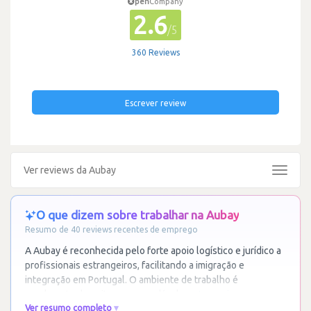
pen
Company
2.6
/5
360 Reviews
Escrever review
Ver reviews da Aubay
Toggle
navigat
O que dizem sobre trabalhar na Aubay
Resumo de 40 reviews recentes de emprego
A Aubay é reconhecida pelo forte apoio logístico e jurídico a
profissionais estrangeiros, facilitando a imigração e
integração em Portugal. O ambiente de trabalho é
geralmente descrito como saudável e
…
Ler mais
Ver resumo completo