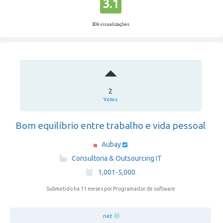
3.1
306 visualizações
2
Votos
Bom equilíbrio entre trabalho e vida pessoal
Aubay
·
Consultoria & Outsourcing IT
·
1,001-5,000
Submetido há 11 meses
por Programador de software
.net