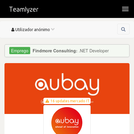
Togg
navi
Toggle
Utilizador anónimo
navigation
Findmore Consulting:
.NET Developer
16 updates mercado IT