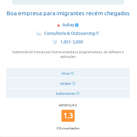
Boa empresa para imigrantes recém chegados
Aubay
·
Consultoria & Outsourcing IT
·
1,001-5,000
Submetido há 9 meses
por Outros analistas e programadores, de software e
aplicações
linux
docker
kubernetes
SATISFAÇÃO
1.3
312 visualizações