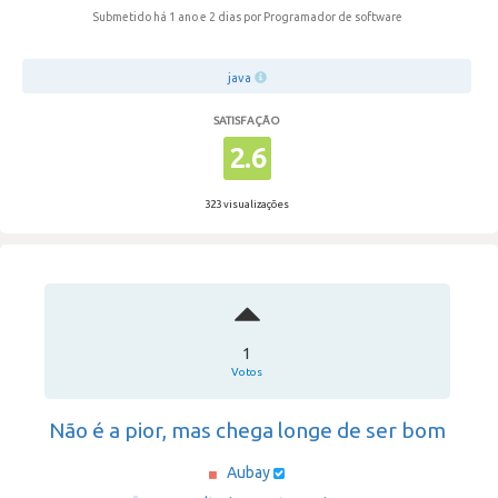
Submetido há 1 ano e 2 dias
por Programador de software
java
SATISFAÇÃO
2.6
323 visualizações
1
Votos
Não é a pior, mas chega longe de ser bom
Aubay
·