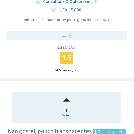
Consultoria & Outsourcing IT
·
1,001-5,000
Submetido há 1 ano e 4 meses
por Programador de software
java
SATISFAÇÃO
1.5
542 visualizações
1
Votos
Nao gostei, pouco transparentes
Review secreta