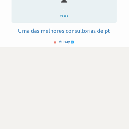
1
Votos
Uma das melhores consultorias de pt
Aubay
·
Consultoria & Outsourcing IT
·
1,001-5,000
Submetido há 1 ano e 5 meses
por Programador de software
java
SATISFAÇÃO
2.3
519 visualizações