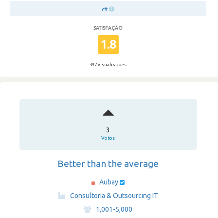
c#
SATISFAÇÃO
1.8
397 visualizações
3
Votos
Better than the average
Aubay
·
Consultoria & Outsourcing IT
·
1,001-5,000