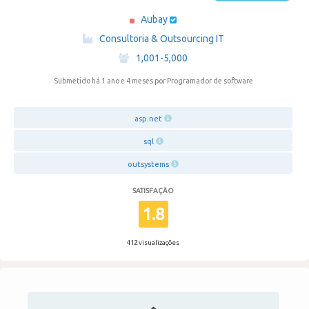
Aubay
·
Consultoria & Outsourcing IT
·
1,001-5,000
Submetido há 1 ano e 4 meses
por Programador de software
asp.net
sql
outsystems
SATISFAÇÃO
1.8
412 visualizações