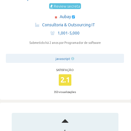
Review secreta
Aubay
·
Consultoria & Outsourcing IT
·
1,001-5,000
Submetido há 2 anos
por Programador de software
javascript
SATISFAÇÃO
2.1
353 visualizações