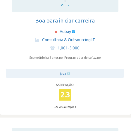
1
Votos
Boa para iniciar carreira
Aubay
·
Consultoria & Outsourcing IT
·
1,001-5,000
Submetido há 2 anos
por Programador de software
java
SATISFAÇÃO
2.3
329 visualizações