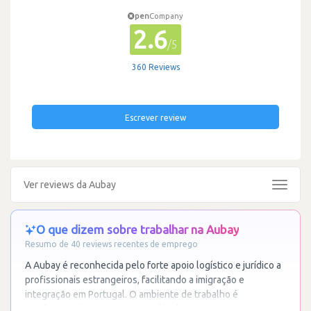
pen
Company
2.6
/5
360 Reviews
Escrever review
Ver reviews da Aubay
Toggle
navigat
O que dizem sobre trabalhar na Aubay
Resumo de 40 reviews recentes de emprego
A Aubay é reconhecida pelo forte apoio logístico e jurídico a
profissionais estrangeiros, facilitando a imigração e
integração em Portugal. O ambiente de trabalho é
geralmente descrito como saudável e
…
Ler mais