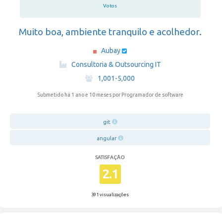
Votos
Muito boa, ambiente tranquilo e acolhedor.
Aubay
·
Consultoria & Outsourcing IT
·
1,001-5,000
Submetido há 1 ano e 10 meses
por Programador de software
git
angular
SATISFAÇÃO
2.1
391 visualizações