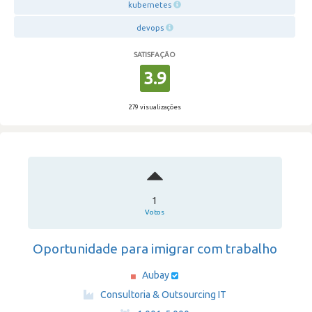
kubernetes
devops
SATISFAÇÃO
3.9
279 visualizações
1
Votos
Oportunidade para imigrar com trabalho
Aubay
·
Consultoria & Outsourcing IT
·