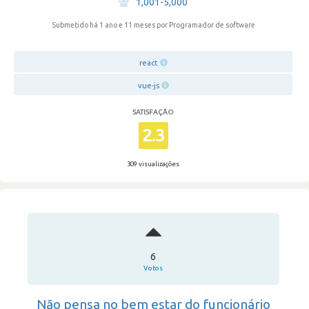
1,001-5,000
Submetido há 1 ano e 11 meses
por Programador de software
react
vue-js
SATISFAÇÃO
2.3
309 visualizações
6
Votos
Não pensa no bem estar do funcionário