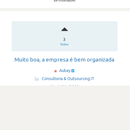
309 visualizações
3
Votos
Muito boa, a empresa é bem organizada
Aubay
·
Consultoria & Outsourcing IT
·
1,001-5,000
Submetido há 2 anos por
utilizador_43631
java
spring