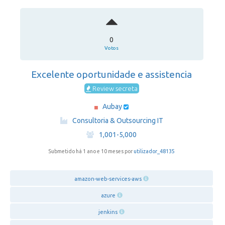
0
Votos
Excelente oportunidade e assistencia
Review secreta
Aubay
·
Consultoria & Outsourcing IT
·
1,001-5,000
Submetido há 1 ano e 10 meses por
utilizador_48135
amazon-web-services-aws
azure
jenkins