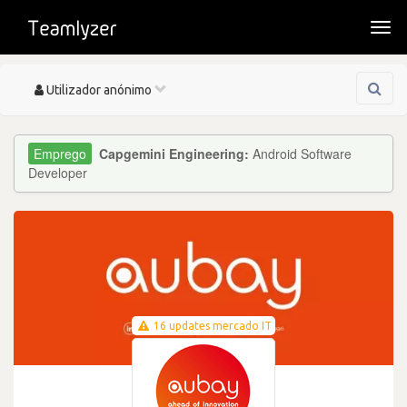
Togg
navi
Toggle
Utilizador anónimo
navigation
Capgemini Engineering:
Android Software
Developer
16 updates mercado IT