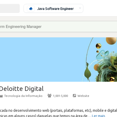
Java Software Engineer
orm Engineering Manager
Deloitte Digital
Tecnologia da Informação
·
1,001-5,000
·
Website
ocada no desenvolvimento web (portais, plataformas, etc), mobile e digital
cnicas em alguns casos) daquelas que temos na área de
…
Ler mais