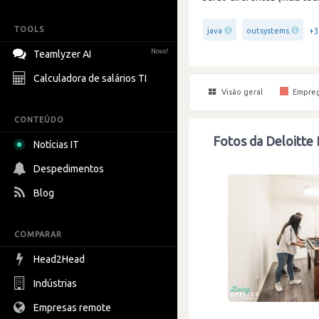
TOOLS
+3
java
outsystems
Novo!
Teamlyzer AI
Calculadora de salários TI
Visão geral
Empre
CONTEÚDO
Fotos da Deloitte 
Notícias IT
Despedimentos
Blog
COMPARAR
Head2Head
Indústrias
Empresas remote