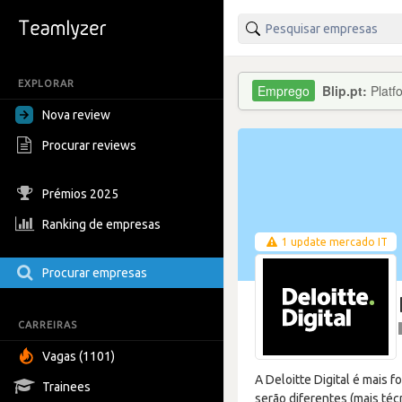
EXPLORAR
Blip.pt:
Platf
Nova review
Procurar reviews
Prémios 2025
Ranking de empresas
1 update mercado IT
Procurar empresas
CARREIRAS
Vagas (1101)
A Deloitte Digital é mais f
Trainees
serão diferentes (mais té