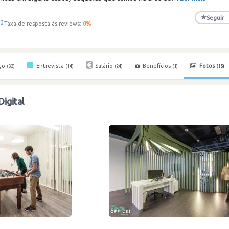
★
Seguir
0
Taxa de resposta às reviews:
0
%
go
Entrevista
Salário
Benefícios
Fotos
(32)
(14)
(24)
(1)
(15)
Digital