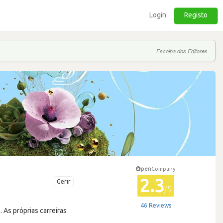
Login
Registo
Escolha dos Editores
pen
Company
2.3
Gerir
/5
46 Reviews
. As próprias carreiras