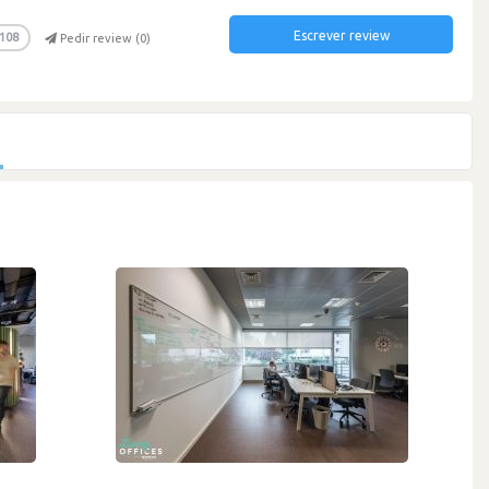
Escrever review
108
Pedir review (
0
)