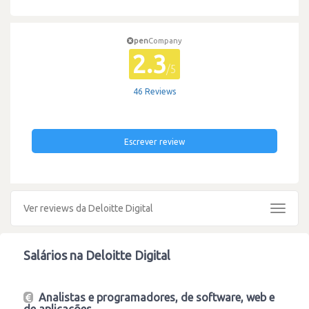
pen
Company
2.3
/5
46 Reviews
Escrever review
Ver reviews da Deloitte Digital
Toggle
navigat
Salários na Deloitte Digital
Analistas e programadores, de software, web e