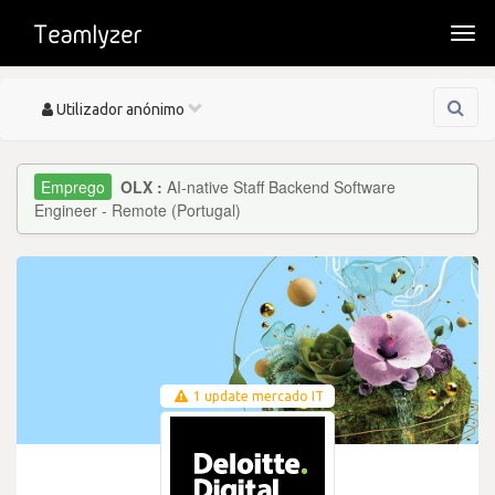
Togg
navi
Toggle
Utilizador anónimo
navigation
OLX :
AI-native Staff Backend Software
Engineer - Remote (Portugal)
1 update mercado IT