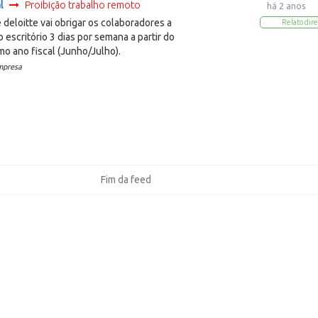
l
Proibição trabalho remoto
há 2 anos
deloitte vai obrigar os colaboradores a
Relato dire
 escritório 3 dias por semana a partir do
imo ano fiscal (Junho/Julho).
mpresa
Fim da feed