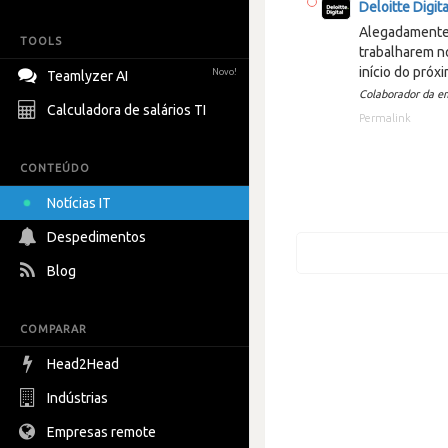
Deloitte Digita
Alegadamente 
TOOLS
trabalharem no
início do próx
Novo!
Teamlyzer AI
Colaborador da e
Calculadora de salários TI
Permalink
CONTEÚDO
Notícias IT
Despedimentos
Blog
COMPARAR
Head2Head
Indústrias
Empresas remote