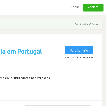
Login
Registo
Escolha dos Editores
ia em Portugal
Partilhar info
Anónimo. São 30 segundos
os pelos utilizadores, não validados