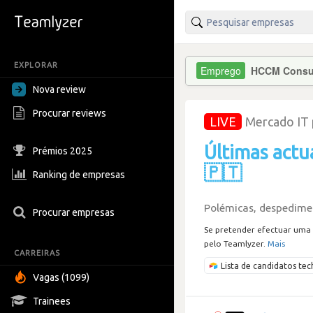
EXPLORAR
HCCM Consu
Nova review
Procurar reviews
LIVE
Mercado IT
Últimas actu
Prémios 2025
🇵🇹
Ranking de empresas
Polémicas, despedimen
Procurar empresas
Se pretender efectuar uma 
pelo Teamlyzer.
Mais
CARREIRAS
Lista de candidatos t
Vagas (1099)
Trainees