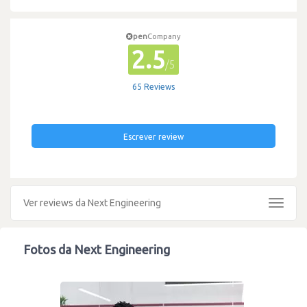
pen
Company
2.5
/5
65 Reviews
Escrever review
Ver reviews da Next Engineering
Toggle
navigat
Fotos da Next Engineering