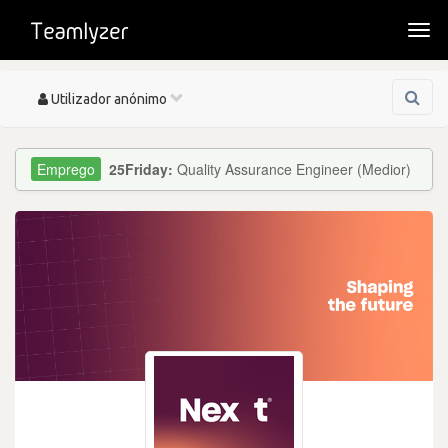
Togg
navi
Toggle
Utilizador anónimo
navigation
25Friday:
Quality Assurance Engineer (Medior)