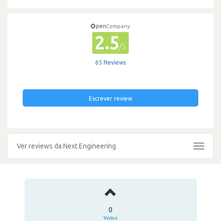
pen
Company
2.5
/5
65 Reviews
Escrever review
Ver reviews da Next Engineering
Toggle
navigat
0
Votos