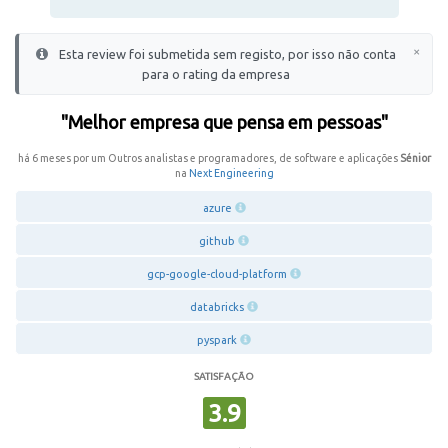
×
Esta review foi submetida sem registo, por isso não conta
para o rating da empresa
"Melhor empresa que pensa em pessoas"
há 6 meses por um Outros analistas e programadores, de software e aplicações
Sénior
na
Next Engineering
azure
github
gcp-google-cloud-platform
databricks
pyspark
SATISFAÇÃO
3.9