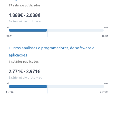
17 salários publicados
1.888€ - 2.088€
Salário médio bruto + ac
min
max
600€
3.800€
Outros analistas e programadores, de software e
aplicações
7 salários publicados
2.771€ - 2.971€
Salário médio bruto + ac
min
max
1.700€
4.200€