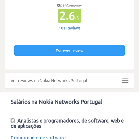
pen
Company
2.6
/5
101 Reviews
Escrever review
Ver reviews da Nokia Networks Portugal
Toggle
navigat
Salários na Nokia Networks Portugal
Analistas e programadores, de software, web e
de aplicações
Programador de software