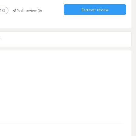
Escrever review
172
Pedir review (
0
)
)