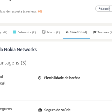
★
Seguir
Taxa de resposta às reviews:
0
%
go
Entrevista
Salário
Benefícios
Trainees
(70)
(31)
(31)
(8)
(1
 da Nokia Networks
antagens (3)
al
Flexibilidade de horário
ugal
seguros
Seguro de saúde