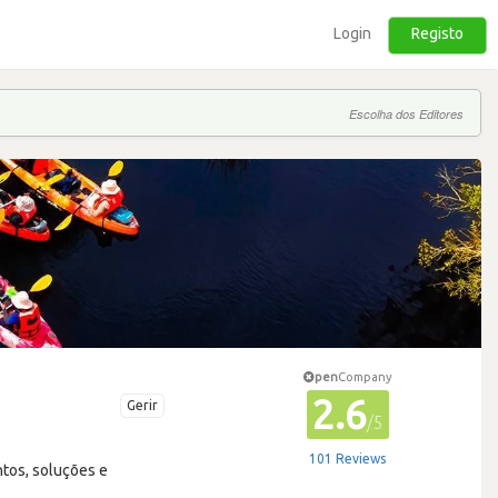
Login
Registo
Escolha dos Editores
pen
Company
2.6
Gerir
/5
101 Reviews
tos, soluções e