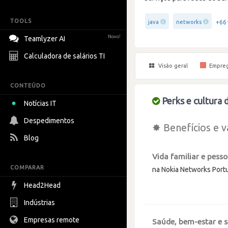
TOOLS
+66
java
networks
Novo!
Teamlyzer AI
Calculadora de salários TI
Visão geral
Empre
CONTEÚDO
Perks e cultura
Notícias IT
Despedimentos
✸ Benefícios e v
Blog
Vida familiar e pesso
COMPARAR
na Nokia Networks Port
Head2Head
Indústrias
Empresas remote
Saúde, bem-estar e 