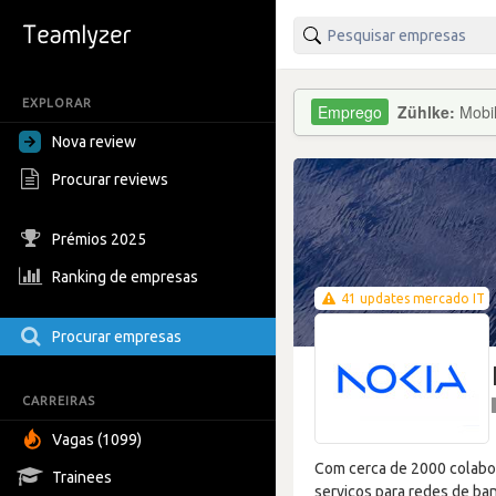
EXPLORAR
Zühlke:
Mobil
Nova review
Procurar reviews
Prémios 2025
Ranking de empresas
41 updates mercado IT
Procurar empresas
CARREIRAS
Vagas (1099)
Com cerca de 2000 colabo
Trainees
serviços para redes de ba