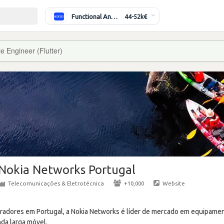
Functional Analyst (Banking)
44-52k€
e Engineer (Flutter)
Nokia Networks Portugal
Telecomunicações & Eletrotécnica
·
+10,000
·
Website
radores em Portugal, a Nokia Networks é líder de mercado em equipamen
nda larga móvel.