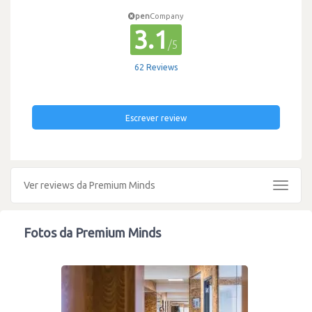
pen
Company
3.1
/5
62 Reviews
Escrever review
Ver reviews da Premium Minds
Toggle
navigat
Fotos da Premium Minds