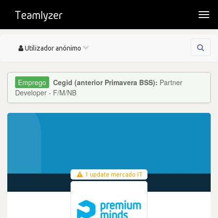
Togg
navi
Toggle
Utilizador anónimo
navigation
Cegid (anterior Primavera BSS):
Partner
Developer - F/M/NB
1 update mercado IT