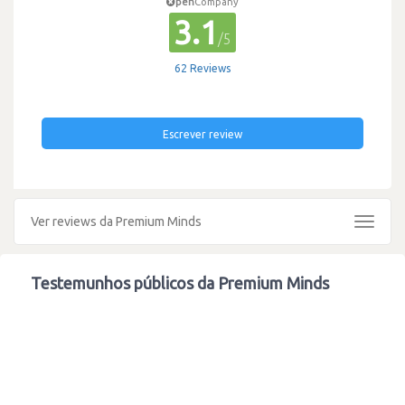
pen
Company
3.1
/5
62 Reviews
Escrever review
Ver reviews da Premium Minds
Toggle
navigat
Testemunhos públicos da Premium Minds