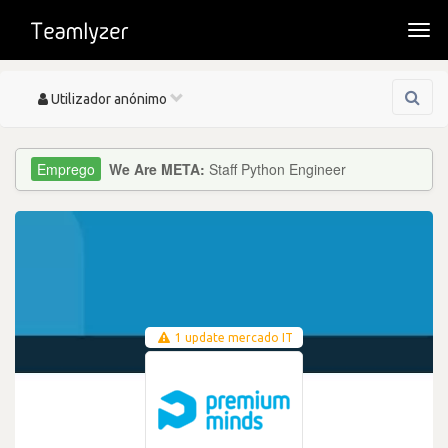
Togg
navi
Toggle
Utilizador anónimo
navigation
We Are META:
Staff Python Engineer
1 update mercado IT