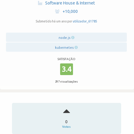
·
Software House & Internet
·
+10,000
Submetido há um ano por
utilizador_61785
node.js
kubernetes
SATISFAÇÃO
3.4
297 visualizações
0
Votos