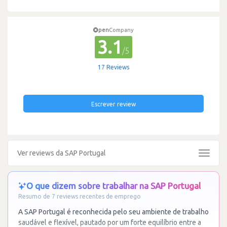
pen
Company
3.1
/5
17 Reviews
Escrever review
Ver reviews da SAP Portugal
Toggle
navigat
O que dizem sobre trabalhar na SAP Portugal
Resumo de 7 reviews recentes de emprego
A SAP Portugal é reconhecida pelo seu ambiente de trabalho
saudável e flexível, pautado por um forte equilíbrio entre a