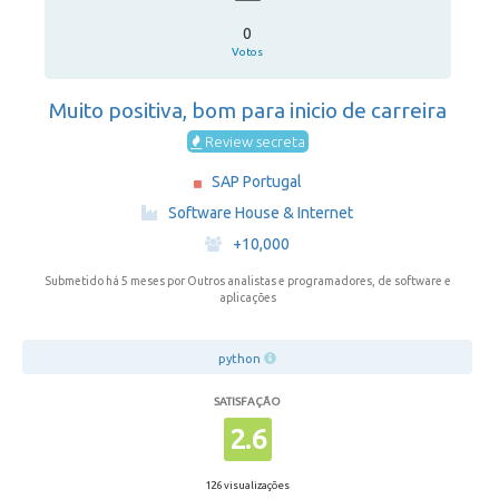
0
Votos
Muito positiva, bom para inicio de carreira
Review secreta
SAP Portugal
·
Software House & Internet
·
+10,000
Submetido há 5 meses
por Outros analistas e programadores, de software e
aplicações
python
SATISFAÇÃO
2.6
126 visualizações