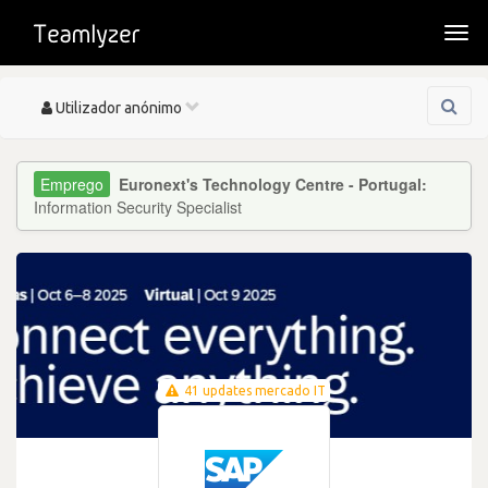
Togg
navi
Toggle
Utilizador anónimo
navigation
Euronext's Technology Centre - Portugal:
Information Security Specialist
41 updates mercado IT