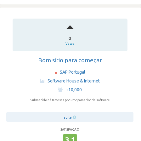
0
Votos
Bom sitio para começar
SAP Portugal
·
Software House & Internet
·
+10,000
Submetido há 8 meses
por Programador de software
agile
SATISFAÇÃO
3.1