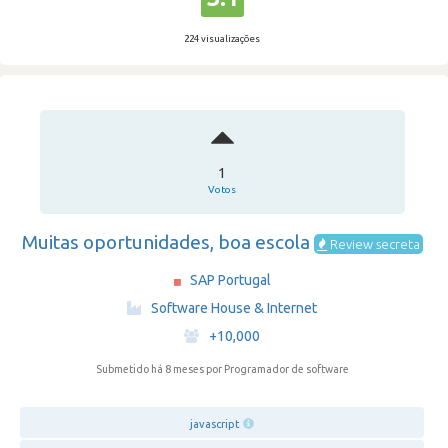
224 visualizações
1
Votos
Muitas oportunidades, boa escola
Review secreta
SAP Portugal
·
Software House & Internet
·
+10,000
Submetido há 8 meses
por Programador de software
javascript