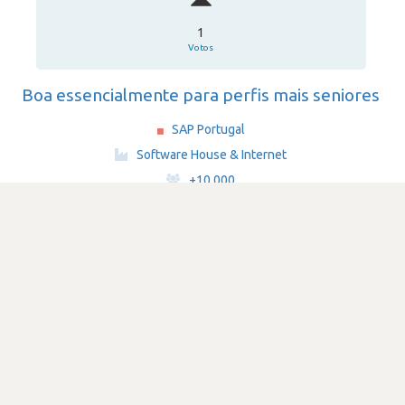
1
Votos
Boa essencialmente para perfis mais seniores
SAP Portugal
·
Software House & Internet
·
+10,000
Submetido há 3 anos
por Programador de software
database
SATISFAÇÃO
2.9
822 visualizações