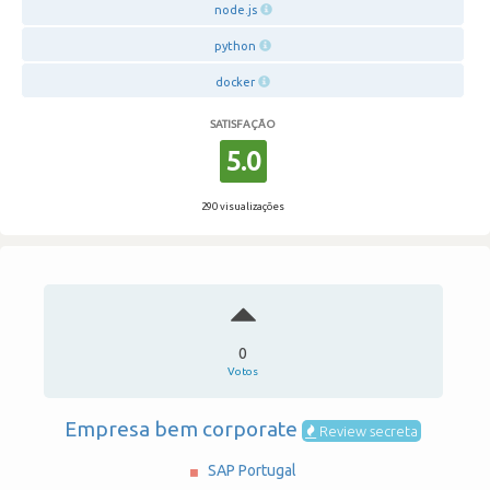
node.js
python
docker
SATISFAÇÃO
5.0
290 visualizações
0
Votos
Empresa bem corporate
Review secreta
SAP Portugal